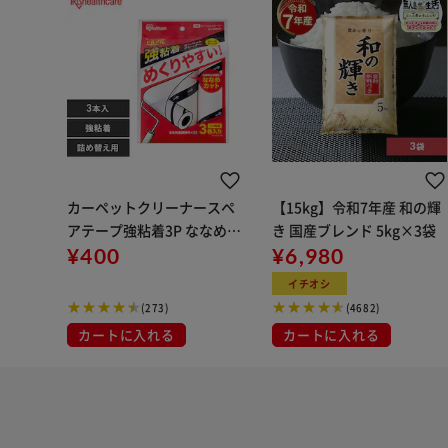
カーペットクリーナースペ
【15kg】令和7年産 和の輝
アテープ強粘着3P ななめカ
き 国産ブレンド 5kg×3袋
ット NC-SK903P ホワイト
¥400
¥6,980
イチオシ
(273)
(4682)
カートに入れる
カートに入れる