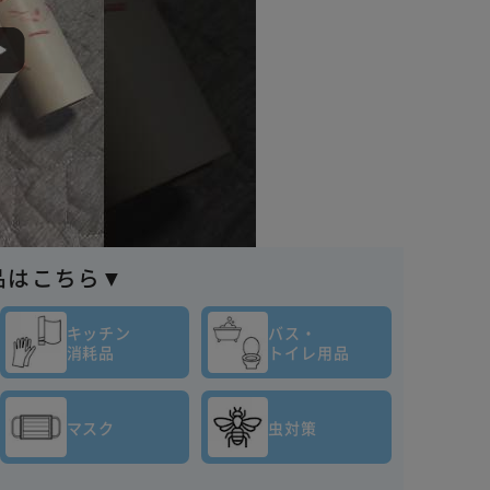
品はこちら▼
キッチン
バス・
消耗品
トイレ用品
マスク
虫対策