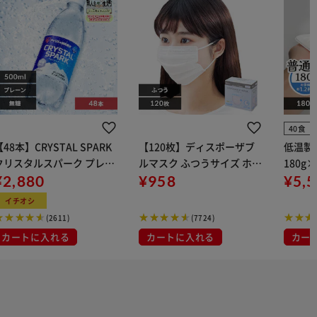
40食
【48本】CRYSTAL SPARK
【120枚】ディスポーザブ
低温製
クリスタルスパーク プレー
ルマスク ふつうサイズ ホワ
180g
 500ml
¥2,880
イト 大容量 DISPOSABLE
¥958
¥5,
マスク プリーツマスク 不織
イチオシ
布
(2611)
(7724)
カートに入れる
カートに入れる
カー