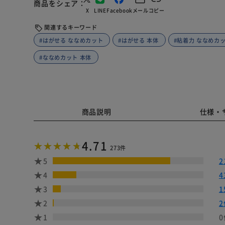
商品をシェア
X
LINE
Facebook
メール
コピー
関連するキーワード
#はがせる ななめカット
#はがせる 本体
#粘着力 ななめカ
#ななめカット 本体
商品説明
仕様・
4.71
273件
5
2
4
4
3
1
2
2
1
0