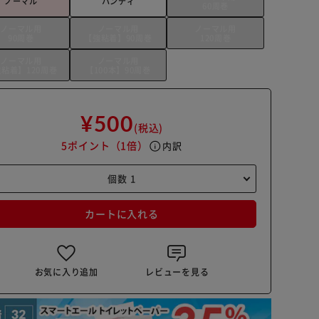
ノーマル
ハンディ
60周巻
ノーマル用
ノーマル用
ノーマル用
90周巻
【強粘着】90周巻
120周巻
ノーマル用
ノーマル用
粘着】120周巻
【100本】90周巻
¥500
(税込)
5ポイント
（1倍）
info
内訳
カートに入れる
お気に入り追加
レビューを見る