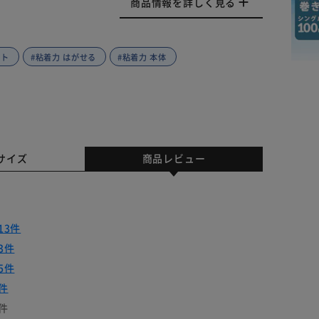
商品情報を詳しく見る
ット
#粘着力 はがせる
#粘着力 本体
サイズ
商品レビュー
13件
3件
5件
件
件