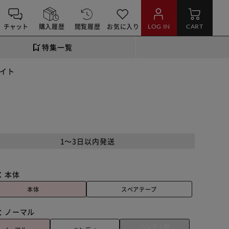
チャット
購入履歴
閲覧履歴
お気に入り
LOG IN
CART
特集一覧
ワイト
1～3日以内発送
：
本体
本体
スペアテープ
：
ノーマル
ハンディ用