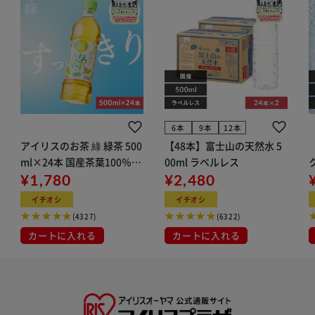
6本
9本
12本
アイリスのお茶 綠 緑茶 500
【48本】富士山の天然水 5
ml×24本 国産茶葉100％使
00ml ラベルレス
用
¥1,780
¥2,480
ン
イチオシ
イチオシ
(4327)
(6322)
カートに入れる
カートに入れる