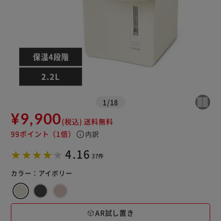
1
/
18
¥9,900
(税込)
送料無料
99ポイント
（1倍）
info
内訳
4.16
37件
カラー：
アイボリー
AR試し置き