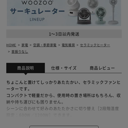
1～3日以内発送
HOME
家電
空調・季節家電
電気暖房
セラミックヒーター
首振りなし
商品説明
仕様・サイズ
商品レビュー
ちょこんと置けてしっかりあたたかい、セラミックファンヒ
ーターです。
コンパクトで軽量だから、使用時の置き場所はもちろん、収
納や持ち運びにも困りません。
シーンに合わせて好みのあたたかさに切り替え［2段階温度
設定：600W／1200W］できます。
（※600Wと1200Wで温度は変わりますが、風量は変わりま
せん。）