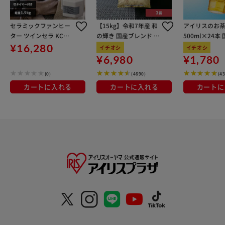
セラミックファンヒー
【15kg】令和7年産 和
アイリスのお茶
ター ツインセラ KCH-
の輝き 国産ブレンド 5
500ml×24本
MN121-C グレージュ
kg×3袋
100％使用
¥16,280
イチオシ
イチオシ
¥6,980
¥1,780
(0)
(4690)
(4
カートに入れる
カートに入れる
カートに