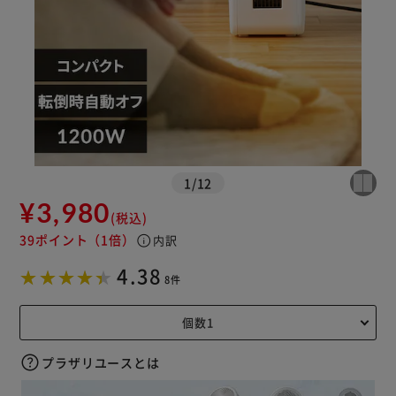
1
/
12
¥3,980
(税込)
39ポイント
（1倍）
info
内訳
4.38
8件
プラザリユースとは