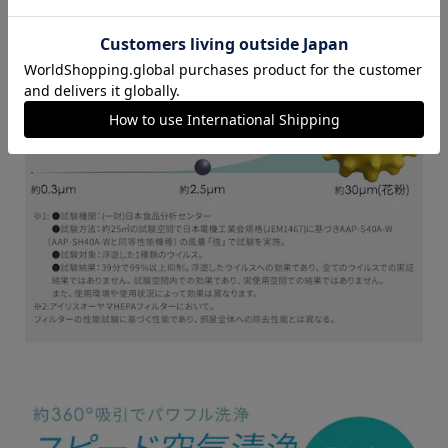
●適用床面積
～20畳※3
※1加湿空気清浄機（加湿ユニット付） の適用床面積は
「強」運転時の面積です。（日本電機工業会規格
（JEM1426）に基づくものです。）
※2 温度20℃／湿度30％の環境における加湿量です。室内
の温度・湿度によって加湿量が変化します。
※3 空気清浄機（加湿ユニットなし）の適用床面積は「強」
運転時の面積です。（日本電機工業会規格（JEM1467）に
基づくものです。）
※ 適用床面積は保証値ではありません。
（アイリスオーヤマ）
（検索用：空気清浄機・ペット・20畳・加湿器・気化式・
加湿空気清浄機・省エネ・スピード空気清浄・丸洗い・洗え
る・お手入れ簡単・集じん・脱臭・3Dナノチャージ・HEPA
フィルター・タバコ・ニオイ対策・ペットの毛・家庭用・コ
ンパクト・花粉対策・4967576797023・アイリスオーヤ