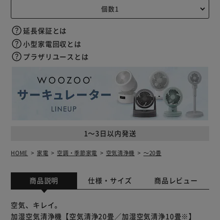
延長保証とは
小型家電回収とは
プラザリユースとは
1～3日以内発送
HOME
家電
空調・季節家電
空気清浄機
～20畳
商品説明
仕様・サイズ
商品レビュー
空気、キレイ。
加湿空気清浄機【空気清浄20畳／加湿空気清浄10畳※】