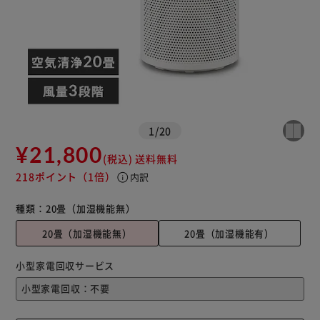
1
/
20
¥21,800
(税込)
送料無料
218ポイント
（1倍）
info
内訳
種類：
20畳（加湿機能無）
20畳（加湿機能無）
20畳（加湿機能有）
小型家電回収サービス