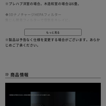
※プレハブ洋室の場合。木造和室の場合は6畳。
◆3DナノチャージHEPAフィルター
集じん脱臭フィルターで空気をキレイに。
花粉やPM2.5はもちろん、0.3μmの微細な粒子も99.97％以
上集じん。
もっと見る
マスクのJIS規格（JIS T9001）に準拠した試験で捕集性能
※製品は予告なく仕様を変更する場合がございます。あらか
は、医療用マスクの標準規格において最高クラス（クラス
じめご了承ください。
III）をクリア。※
※ PFE（微粒子捕集効率）、BFE（バクテリア飛沫捕集効
率）、VFE（ウイルス飛沫捕集効率）、花粉において捕集効
率99.9％【試験機間：（一財）カケンテストセンサー 測
定】
商品情報
◆スピード空気清浄
汚れた空気を一気に取り込み、キレイな空気が部屋の隅々ま
で素早く行き渡るスピード空気清浄。
【POINT 自動モード】