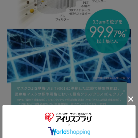
●消費電力（W）
弱：2／中：6／強：19
●運転音（dB）
弱：21／中：37／強：47
●適用床面積
木造住宅和室6畳※1
プレハブ住宅洋室10畳※1
●加湿量※2（mＬ／h）
弱：110／中：250／強：350
【空気清浄機】
●運転モード
弱／中／強
●風量（ｍ3／分）
弱：0.6／中：1.9／強：3.6
●消費電力（W）
弱：2／中：6／強：19
●運転音（dB）
弱：21／中：34／強：45