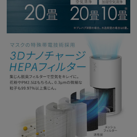
◆コンパクト
コンパクトな省スペース設計で、すき間収納できる。
●電源（ACアダプター）
入力：AC100～240V
出力：DC24V 1.5A
●製品寸法（cm）
幅約23.8×奥行約23.8×高さ約57
●製品質量（kg）
約3.6
●ACアダプターコード長さ
約1.8m
【加湿空気清浄機】
●運転モード
弱／中／強
●風量（ｍ3／分）
弱：0.4／中：1.2／強：2.2