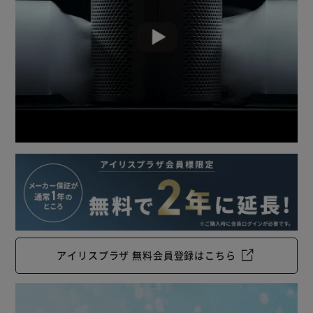
空気の汚れやニオイを感知し、自動で風量を調節。
ライトの色で空気の汚れが一目でわかる。
キレイな空気×ちょうどいい湿度
1．汚れた空気を約360°から吸い込む
2．集じん脱臭フィルターを通って空気をキレイにする
3．濡れた加湿フィルターを通して、水分を放出
◆加湿モード切り替え3段階
弱・中・強の3段階で切り替え可能。
強運転時でも最大5.7時間加湿できる。
［気化式］
ヒーターレスでペットのいる家庭でも安心。
空気清浄×加湿で一石二鳥。
［上から給水］
加湿ユニットを外さなくても、フタを外し上から水を注ぐだ
アイリスプラザ 無料会員登録はこちら
けでOK。
シンクでの給水も楽々できる。
◆風量3段階