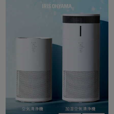
［弱］ささやき声より静かで睡眠を妨げない。
［中］普段使いに。宙に舞ったほこりを吸引。
［強］花粉のシーズンの帰宅時やニオイが気になるときに。
＜ポイント＞
おやすみモードでは風量「弱」になり、おやすみランプが減
光。
その他のランプも消灯し快適な睡眠ができる。
◆リニューアルしてさらに！省エネ
DCモーターならではの省エネ性能。
◆お手入れ簡単
普段のお手入れは1か月に1回程度、吸い込み口を掃除機で
吸い取るだけ。
水や湿気が通る部分は分解して全て丸洗いできる。
加湿ユニットを取り外し、空気清浄機単体での運転も可能。
加湿が不要な時期にも衛生面を気にせず使用できる。