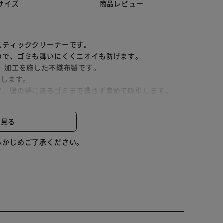
サイズ
商品レビュー
スティッククリーナーです。
ので、ゴミも舞いにくくニオイも防げます。
）加工を施した不織布製です。
属します。
で、壁の端にあるゴミまで逃さず集めて吸引します。
ブラシが回転し掃除機自体を前進させる］なので、お掃
と見る
に置くだけで充電でき、アタッチメントも収納できま
らかじめご了承ください。
スティック／ハンディ）タイプです。
す。
ム］を搭載しています。
、クリーナーで吸引するから何度も使えて経済的です。