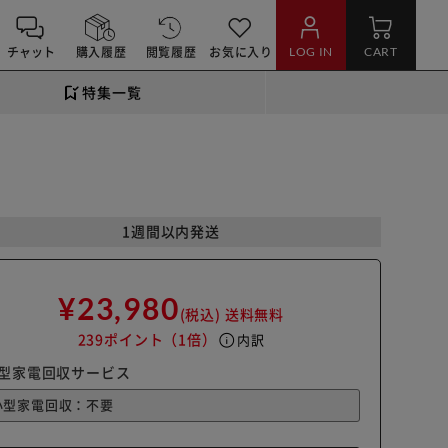
チャット
購入履歴
閲覧履歴
お気に入り
LOG IN
CART
特集一覧
1週間以内発送
¥23,980
(税込)
送料無料
239ポイント
（1倍）
info
内訳
型家電回収サービス