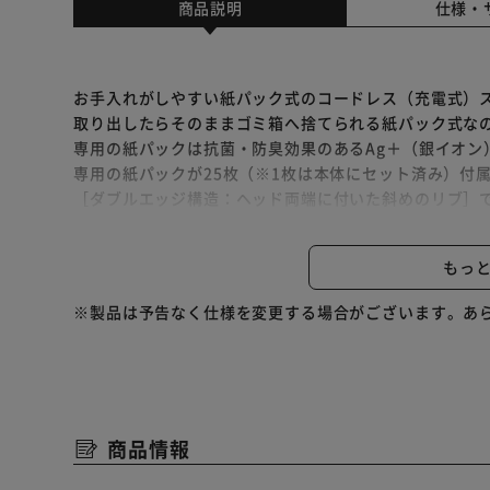
商品説明
仕様・
お手入れがしやすい紙パック式のコードレス（充電式）
取り出したらそのままゴミ箱へ捨てられる紙パック式な
専用の紙パックは抗菌・防臭効果のあるAg＋（銀イオン
専用の紙パックが25枚（※1枚は本体にセット済み）付
［ダブルエッジ構造：ヘッド両端に付いた斜めのリブ］
軽い力で前に進む［自走式：ヘッド部分に搭載している
除の負担を軽減します。
もっ
軽量・コードレスなので、持ち運びにも便利です。
充電スタンド付きなので、お掃除が終わったらスタンド
※製品は予告なく仕様を変更する場合がございます。あ
す。
掃除をしたい場所に合わせて使い分けられる、2WAY（
狭い場所のお掃除に便利なすき間ノズルを付属していま
アイリスオーヤマ独自技術［静電モップクリーンシステ
モップ帯電ケースで静電気を帯電させ、ほこりを吸着し
商品情報