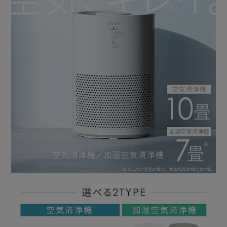
1．汚れた空気を約360°から吸い込む
2．集じん脱臭フィルターを通って空気をキレイにする。
◆加湿モード切り替え3段階 【加湿空気清浄機のみ】
弱・中・強の3段階で切り替え可能。
強運転時でも最大4時間加湿できる。
［気化式］
ヒーターレスでペットのいる家庭でも安心。
空気清浄×加湿で一石二鳥。
［上から給水］
加湿ユニットを外さなくても、フタを外し上から水を注ぐだ
けでOK。
シンクでの給水も楽々できる。
◆風量3段階
［弱］ささやき声より静かで睡眠を妨げない。
［中］普段使いに。宙に舞ったほこりを吸引。
［強］花粉のシーズンの帰宅時やニオイが気になるときに。