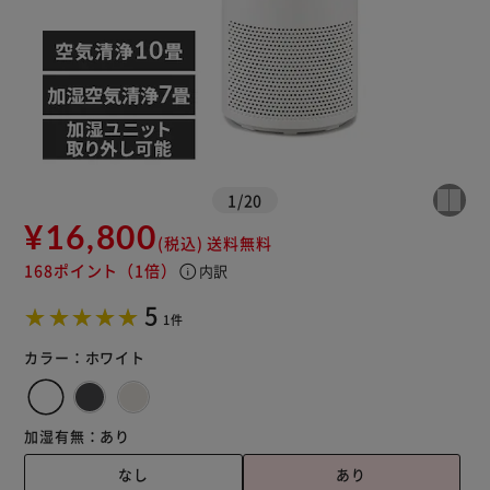
1
/
20
¥16,800
(税込)
送料無料
168ポイント
（1倍）
info
内訳
5
※ご確認ください
1件
カラー：
ホワイト
カートに入れる
購入手続きへ
加湿有無：
あり
なし
あり