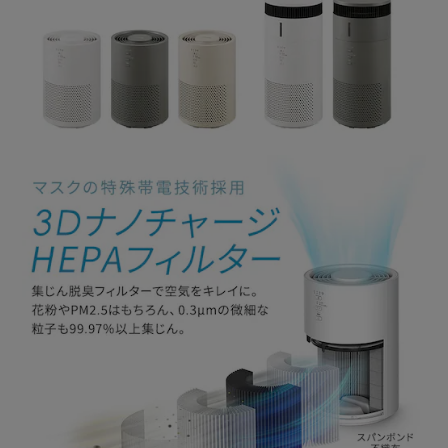
＜ポイント＞
おやすみモードでは風量「弱」になり、おやすみランプが減
光。
その他のランプも消灯し快適な睡眠ができる。
◆家計にも環境にもやさしい省エネ
DCモーターならではの省エネ性能。
◆お手入れ簡単
普段のお手入れは1か月に1回程度、吸い込み口を掃除機で
吸い取るだけ。
汚れが気になったら、底面カバーを外してフィルターを掃除
機でお手入れ。
【加湿空気清浄機のみ】
水や湿気が通る部分は分解して全て丸洗いできる。
加湿ユニットを取り外し、空気清浄機単体での運転も可能。
◆コンパクト
コンパクトな省スペース設計で、すき間収納できる。