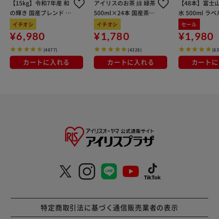
【15kg】令和7年産 和
アイリスのお茶 綠 緑茶
【48本】富士
の輝き 国産ブレンド 5
500ml×24本 国産茶葉
水 500ml ラ
kg×3袋
100％使用
イチオシ
イチオシ
セール
¥6,980
¥1,780
¥1,980
(4677)
(4326)
(6
カートに入れる
カートに入れる
カートに
特定商取引法に基づく通信販売業者の表示