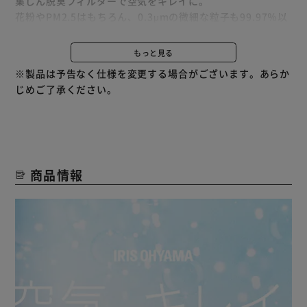
集じん脱臭フィルターで空気をキレイに。
花粉やPM2.5はもちろん、0.3μmの微細な粒子も99.97％以
上集じん。
マスクのJIS規格（JIS T9001）に準拠した試験で捕集性能
もっと見る
は、医療用マスクの標準規格において最高クラス（クラス
※製品は予告なく仕様を変更する場合がございます。あらか
III）をクリア。※
じめご了承ください。
※ PFE（微粒子捕集効率）、BFE（バクテリア飛沫捕集効
率）、VFE（ウイルス飛沫捕集効率）、花粉において捕集効
率99.9％【試験機間：（一財）カケンテストセンサー 測
定】
商品情報
◆スピード空気清浄
汚れた空気を一気に取り込み、キレイな空気が部屋の隅々ま
で素早く行き渡るスピード空気清浄。
【POINT 自動モード】
空気の汚れやニオイを感知し、自動で風量を調節。
ライトの色で空気の汚れが一目でわかる。
一台でつくるキレイな空気。