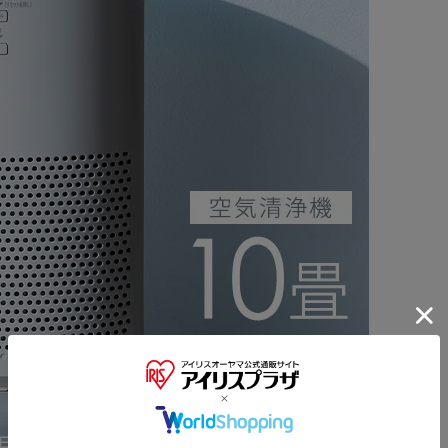
に。
が減光。
で吸い取るだけ。
掃除機でお手入れ。
能。
※ご確認ください