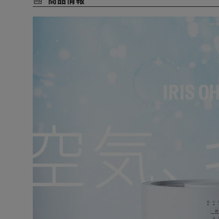
空気の汚れやニオイを感知し、自動で風量を調節。
ライトの色で空気の汚れが一目でわかる。
一台でつくるキレイな空気。
1．汚れた空気を約360°から吸い込む
2．集じん脱臭フィルターを通って空気をキレイにする。
◆加湿モード切り替え3段階 【加湿空気清浄機のみ】
弱・中・強の3段階で切り替え可能。
強運転時でも最大4時間加湿できる。
［気化式］
ヒーターレスでペットのいる家庭でも安心。
空気清浄×加湿で一石二鳥。
［上から給水］
加湿ユニットを外さなくても、フタを外し上から水を注ぐ
シンクでの給水も楽々できる。
◆風量3段階
［弱］ささやき声より静かで睡眠を妨げない。
［中］普段使いに。宙に舞ったほこりを吸引。