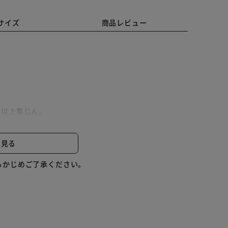
サイズ
商品レビュー
7％以上集じん。
捕集性能は、医療用マスクの標準規格において最高クラス（ク
と見る
集効率）、VFE（ウイルス飛沫捕集効率）、花粉において
サー 測定】
らかじめご了承ください。
々まで素早く行き渡るスピード空気清浄。