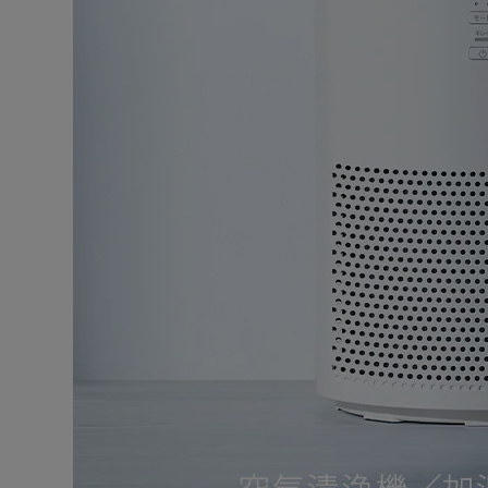
［強］花粉のシーズンの帰宅時やニオイが気になるとき
＜ポイント＞
おやすみモードでは風量「弱」になり、おやすみランプ
その他のランプも消灯し快適な睡眠ができる。
◆家計にも環境にもやさしい省エネ
DCモーターならではの省エネ性能。
◆お手入れ簡単
普段のお手入れは1か月に1回程度、吸い込み口を掃除機
汚れが気になったら、底面カバーを外してフィルターを
【加湿空気清浄機のみ】
水や湿気が通る部分は分解して全て丸洗いできる。
加湿ユニットを取り外し、空気清浄機単体での運転も可
◆コンパクト
コンパクトな省スペース設計で、すき間収納できる。