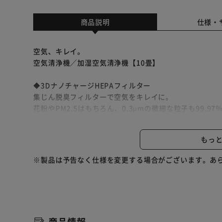
商品説明
仕様・
空気、キレイ。
空気清浄機／加湿空気清浄機【10畳】
◆3DナノチャージHEPAフィルター
集じん脱臭フィルターで空気をキレイに。
花粉やPM2.5はもちろん、0.3μmの微細な粒子も99.9
マスクのJIS規格（JIS T9001）に準拠した試験で
ラスIII）をクリア。※
もっ
※ PFE（微粒子捕集効率）、BFE（バクテリア飛沫捕
捕集効率99.9％【試験機間：（一財）カケンテストセン
※製品は予告なく仕様を変更する場合がございます。あ
◆スピード空気清浄
汚れた空気を一気に取り込み、キレイな空気が部屋の隅
【POINT 自動モード】
商品情報