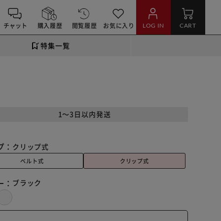
チャット
購入履歴
閲覧履歴
お気に入り
LOG IN
CART
特集一覧
1～3日以内発送
プ：
クリップ式
ベルト式
クリップ式
ー：
ブラック