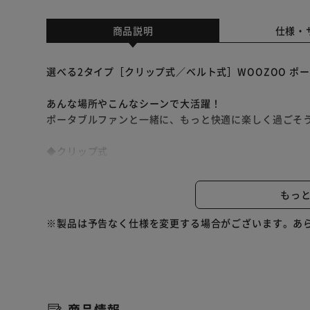
商品説明
仕様・
選べる2タイプ［クリップ式／ベルト式］WOOZOO ポ
あんな場所やこんなシーンで大活躍！
ポータブルファンと一緒に、もっと快適に楽しく過ごそ
◆クリップ式
パッと挟むだけの簡単設置！
※クリップではさめるポール径は最大約3cmです。
もっ
卓上に置いても使えます。
縦も横も自由自在！本棚やラックに。
※製品は予告なく仕様を変更する場合がございます。あ
◆ベルト式
あらゆるポールにベルトでしっかり固定！
※ベルトを固定できるポール径は最大約5.2cmです。
ベビーベッドやペットゲージに設置！
商品情報