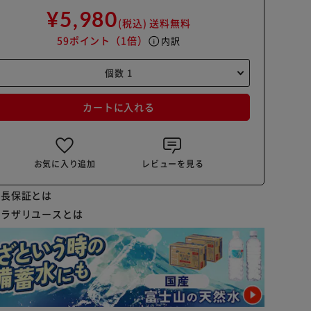
¥5,980
(税込)
送料無料
59ポイント
（1倍）
info
内訳
カートに入れる
お気に入り追加
レビューを見る
延長保証とは
プラザリユースとは