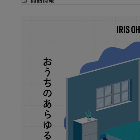
大切な家族が快適に過ごせる空間に。
◆上下左右360°角度調節可能
手動で風向きを自由自在に変えられます。
◆コンパクトでも風量しっかり3段階
3段階の風量調節が可能。
シーンに合わせてお選びいただけます。
◆夜間でも使えるLEDライト付き
羽根の裏にLEDライトを搭載。
3段階の明るさが選べるので、間接照明としてや夜間使
◆ボタンを押して風量・明るさを切り替え！
風量ボタン：弱→中→強→切
LEDライトボタ：弱→中→強→消灯
◆使い方広がるフック付き
クリップ・ベルト部分をくるっと外すとつり下げ可能に