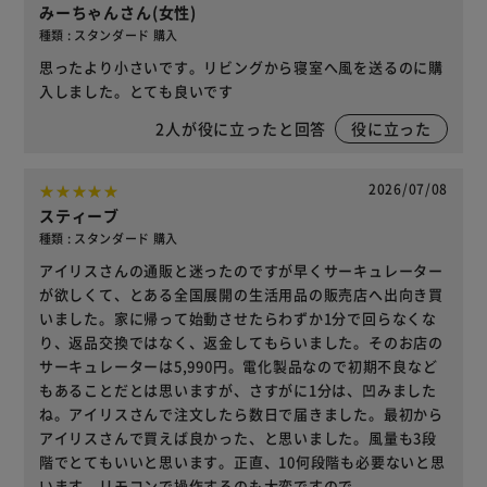
みーちゃんさん(女性)
種類 : スタンダード 購入
思ったより小さいです。リビングから寝室へ風を送るのに購
入しました。とても良いです
2
人が役に立ったと回答
役に立った
2026/07/08
スティーブ
種類 : スタンダード 購入
アイリスさんの通販と迷ったのですが早くサーキュレーター
が欲しくて、とある全国展開の生活用品の販売店へ出向き買
いました。家に帰って始動させたらわずか1分で回らなくな
り、返品交換ではなく、返金してもらいました。そのお店の
サーキュレーターは5,990円。電化製品なので初期不良など
もあることだとは思いますが、さすがに1分は、凹みました
ね。アイリスさんで注文したら数日で届きました。最初から
アイリスさんで買えば良かった、と思いました。風量も3段
階でとてもいいと思います。正直、10何段階も必要ないと思
います。リモコンで操作するのも大変ですので。