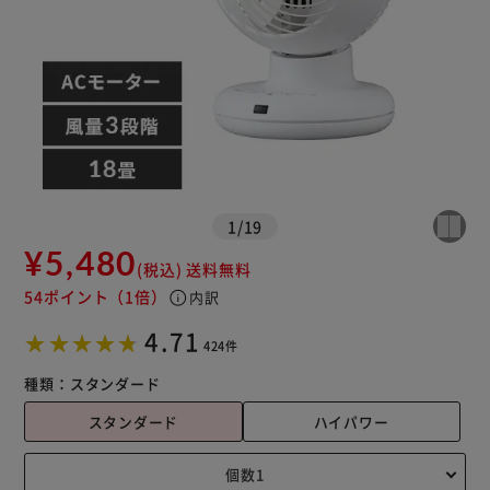
1
/
19
¥5,480
(税込)
送料無料
54ポイント
（1倍）
info
内訳
※ご確認ください
4.71
424件
カートに入れる
購入手続きへ
種類：
スタンダード
スタンダード
ハイパワー