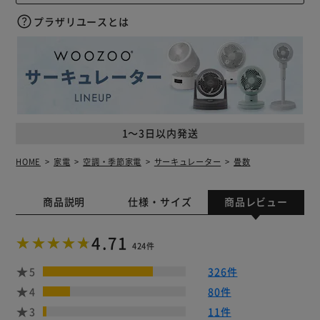
プラザリユースとは
1～3日以内発送
HOME
家電
空調・季節家電
サーキュレーター
畳数
商品説明
仕様・サイズ
商品レビュー
4.71
424件
5
326件
4
80件
3
11件