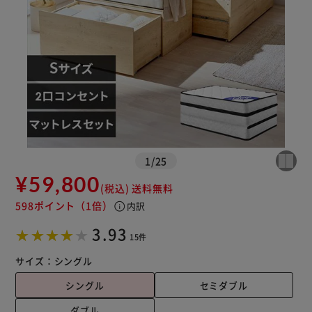
1
/
25
¥59,800
(税込)
送料無料
※ご確認ください
598ポイント
（1倍）
info
内訳
3.93
15件
カートに入れる
購入手続きへ
サイズ：
シングル
シングル
セミダブル
ダブル