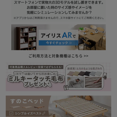
また、床板のすのこは片面仕様で取り外しが簡単なので、収
納物の出し入れもスムーズです。
マットレスの滑りを防ぐ、滑り止めも付属しています。
★お客様組立★
【超収納ベッド：宮有り】
優れた収納力で暮らしを整えるベッドです。
複数の引き出しで効率的に収納ができます。
ご利用方法と対象機種はこちら >>
2口コンセントが付いています。
充電や小物置きスペースが欲しい方におすすめな宮有りタイ
プです。
取り出しに手間がかかるフリースペースを最小限に設計して
います。
また、床板のすのこは片面仕様で取り外しが簡単なので、収
納物の出し入れもスムーズです。
マットレスの滑りを防ぐ、滑り止めも付属しています。
★お客様組立★