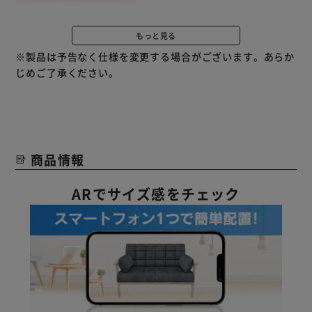
おまけ詳細はこちら
※おまけはご購入いただいたベッドと同サイズのものをお届
もっと見る
けします。カラーはランダムとなります。
※製品は予告なく仕様を変更する場合がございます。あらか
※当店にてレビュー投稿を確認後、順次発送手配を進めさせ
じめご了承ください。
ていただきます。
※おまけはご注文時のお届け先ご住所へ発送させていただき
ます。あらかじめご了承ください。
除湿剤or防虫剤のおまけを選べるようになりました。
配送設置サービスをご利用の場合は、おまけを選択すること
商品情報
ができません。予めご了承ください。
ARでサイズ感をチェック
【超収納ベッド宮無し】
優れた収納力で暮らしを整えるベッドです。
複数の引き出しで効率的に収納ができます。
最小限でシンプルな機能を求める方におすすめな宮無しタイ
プです。
取り出しに手間がかかるフリースペースを最小限に設計して
います。