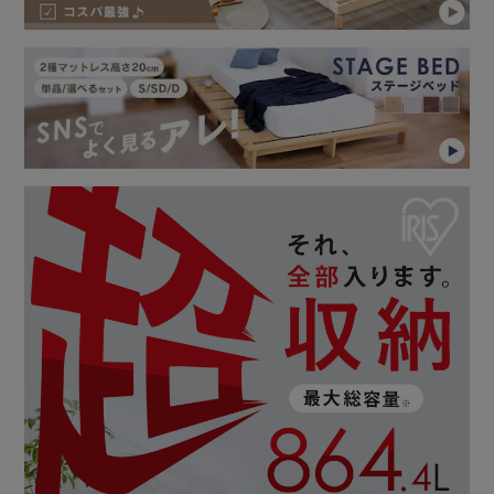
【超収納ベッド：収納宮付き】
優れた収納力で暮らしを整えるベッドです。
複数の引き出しで効率的に収納ができます。
2口コンセントとスライド本棚も備えています。
最大10個の引き出し付きで、収納力を重視する方におすす
めな収納宮付きタイプです。
取り出しに手間がかかるフリースペースを最小限に設計して
います。
また、床板のすのこは片面仕様で取り外しが簡単なので、収
納物の出し入れもスムーズです。
マットレスの滑りを防ぐ、滑り止めも付属しています。
★お客様組立★