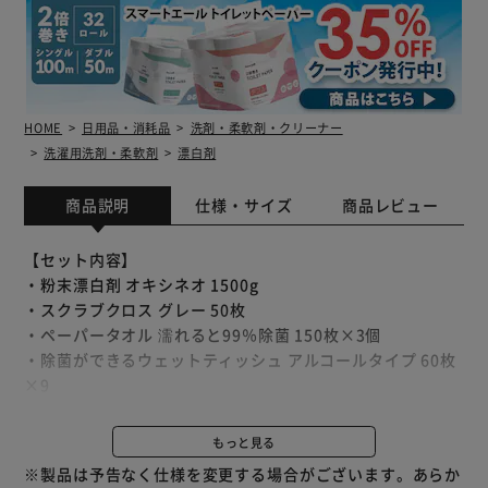
HOME
日用品・消耗品
洗剤・柔軟剤・クリーナー
洗濯用洗剤・柔軟剤
漂白剤
商品説明
仕様・サイズ
商品レビュー
【セット内容】
・粉末漂白剤 オキシネオ 1500g
・スクラブクロス グレー 50枚
・ペーパータオル 濡れると99％除菌 150枚×3個
・除菌ができるウェットティッシュ アルコールタイプ 60枚
×9
・フローリングシート トルクリーン ドライ40枚×3
・フローリングシート トルクリーン ウェット40枚×3
もっと見る
※製品は予告なく仕様を変更する場合がございます。あらか