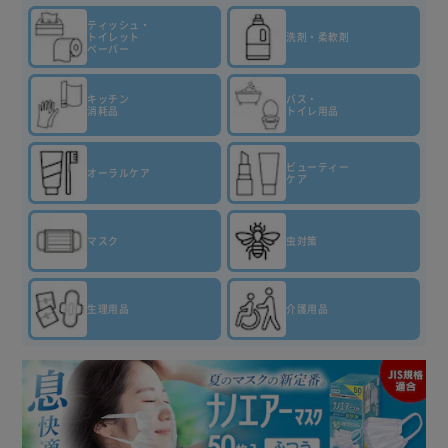
ティッシュ・
トイレット
洗剤・柔軟剤
ペーパー
キッチン
バス・
消耗品
トイレ用品
ビューティー
オーラルケア
ケア
マスク
虫対策
生理用品
介護用品