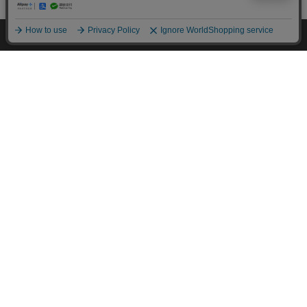
mail_outline
在庫切れ
入荷したらメールでお知らせ
の輝き 国産ブレンド 5
500ml×24本 国産茶葉
水 500ml ラ
kg×3袋
100％使用
イチオシ
イチオシ
イチオシ
¥6,980
¥1,780
¥2,480
HOME
探す
ログイン
お気に入り
お知らせ
(4690)
(4329)
(6
カートに入れる
カートに入れる
カートに
カートに商品を追加しました
購入手続きへ
こちらもいかがですか？
特定商取引法に基づく通信販売業者の表示