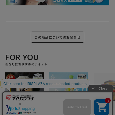
この商品についてのお問合せ
FOR YOU
あなたにおすすめのアイテム
【15kg】令和7年産 和
アイリスのお茶 綠 緑茶
【48本】富士