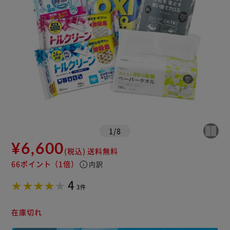
1
/
8
¥6,600
(税込)
送料無料
66ポイント
（1倍）
info
内訳
4
3件
在庫切れ