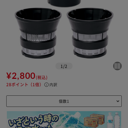
1
/
2
¥2,800
(税込)
28ポイント
（1倍）
info
内訳