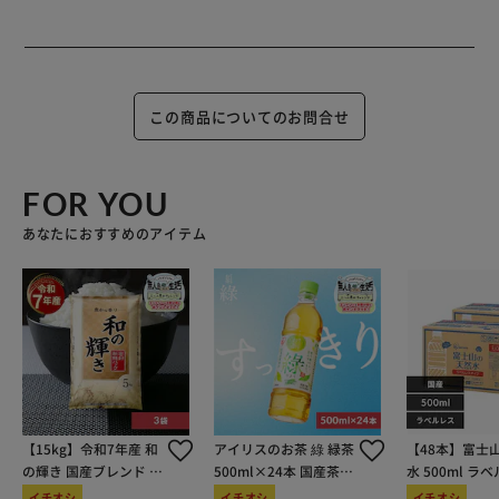
この商品についてのお問合せ
FOR YOU
あなたにおすすめのアイテム
【15kg】令和7年産 和
アイリスのお茶 綠 緑茶
【48本】富士
の輝き 国産ブレンド 5
500ml×24本 国産茶葉
水 500ml ラ
kg×3袋
100％使用
イチオシ
イチオシ
イチオシ