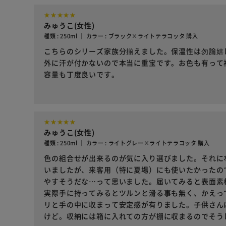
みゅうこ(女性)
種類 : 250ml ｜ カラー : ブラック×ライトテラコッタ 購入
こちらのシリーズ家族分揃えました。保温性は勿論嬉
外に汗が付かないので本当に重宝です。お色も有って
容量も丁度良いです。
みゅうこ(女性)
種類 : 250ml ｜ カラー : ライトグレー×ライトテラコッタ 購入
色の組合せが出来るのが気に入り選びました。それに
いましたが、来客用（特に夏場）にも使いたかったの
やすそうだな…って思いました。届いてみると表面素
実際手に持ってみるとツルンと滑る事も無く、かえっ
リと手の中に収まって安定感が有りました。子供さん
けど。収納には箱に入れての方が棚に収まるのでそう