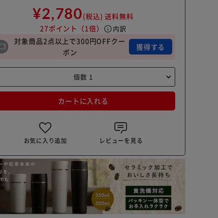
¥2,780
(税込)
送料無料
27ポイント
（1倍）
info
内訳
対象商品2点以上で300円OFFクー
獲得する
ポン
カートに入れる
お気に入り追加
レビューを見る