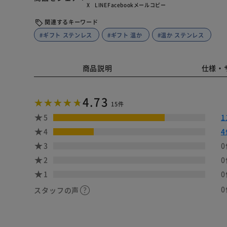
X
LINE
Facebook
メール
コピー
関連するキーワード
#ギフト ステンレス
#ギフト 温か
#温か ステンレス
商品説明
仕様・
4.73
15件
5
1
4
4
3
0
2
0
1
0
0
スタッフの声