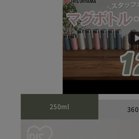
250ml
36