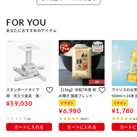
FOR YOU
あなたにおすすめのアイテム
スタンダードタイプ
【15kg】令和7年産 和
アイリスのお茶
用 天吊り金具 落下
の輝き 国産ブレンド 5
500ml×24本
防止ワイヤー付
kg×3袋
100％使用
¥59,030
イチオシ
イチオシ
¥6,980
¥1,780
(0)
(4697)
(4
カートに入れる
カートに入れる
カートに