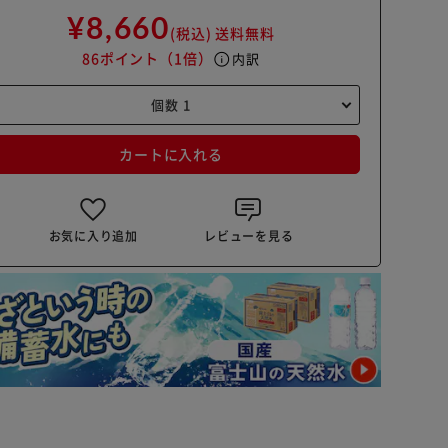
¥8,660
(税込)
送料無料
86ポイント
（1倍）
info
内訳
カートに入れる
お気に入り追加
レビューを見る