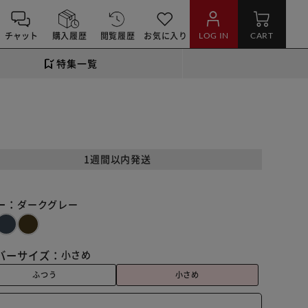
チャット
購入履歴
閲覧履歴
お気に入り
LOG IN
CART
特集一覧
1週間以内発送
ー：
ダークグレー
バーサイズ：
小さめ
ふつう
小さめ