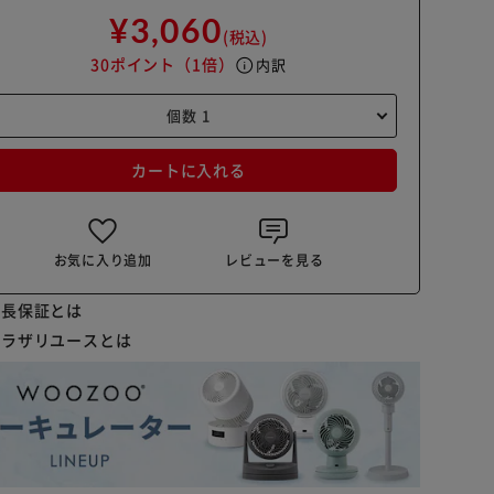
¥3,060
(税込)
30ポイント
（1倍）
info
内訳
カートに入れる
お気に入り追加
レビューを見る
延長保証とは
プラザリユースとは