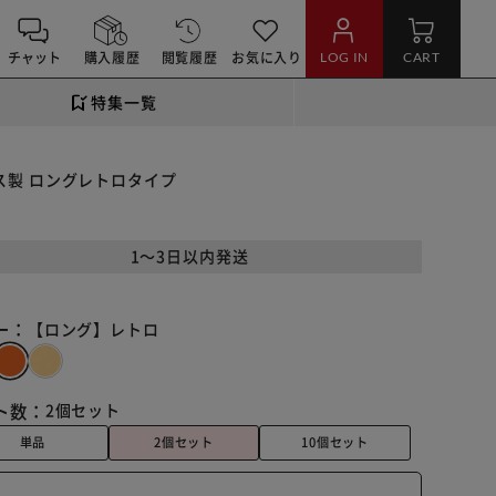
チャット
購入履歴
閲覧履歴
お気に入り
LOG IN
CART
特集一覧
ラス製 ロングレトロタイプ
1～3日以内発送
ー：
【ロング】レトロ
ト数：
2個セット
単品
2個セット
10個セット