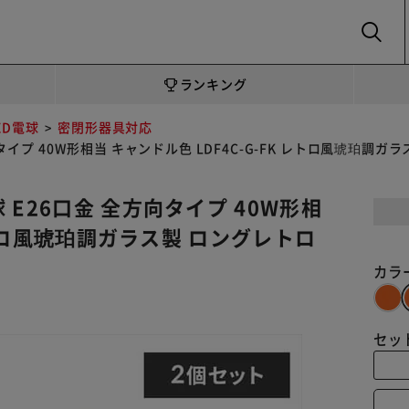
SEARCH
ランキング
ED電球
密閉形器具対応
イプ 40W形相当 キャンドル色 LDF4C-G-FK レトロ風琥珀調ガ
E26口金 全方向タイプ 40W形相
 レトロ風琥珀調ガラス製 ロングレトロ
カラ
セッ