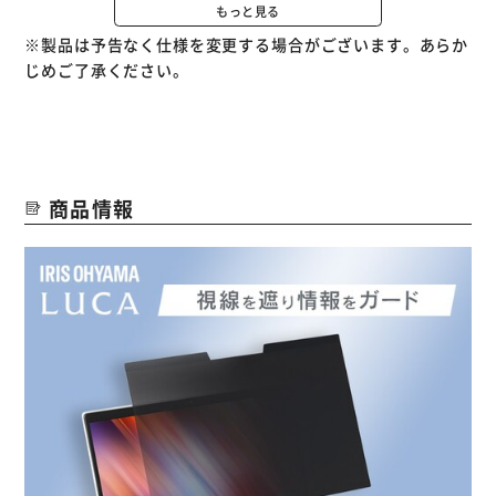
をノートパソコンのベゼル（枠）部分に貼り付けることで対
もっと見る
応可能です。
※製品は予告なく仕様を変更する場合がございます。あらか
※ベゼル（枠）にセンサーが搭載されているノートパソコン
じめご了承ください。
の場合、マグネットに反応してスリープモードになる場合が
あります。
光沢面と非光沢面の両面仕様で、どちらの面でものぞき見防
止性能を発揮し、好みに応じて使い分けができます。
ブルーライトを約45％カット、長時間の使用でも快適に使
商品情報
用できます。