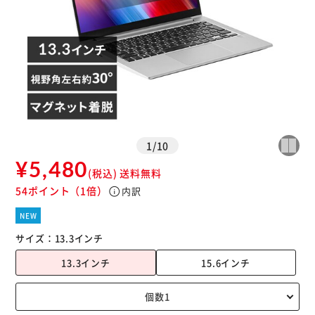
1
/
10
¥5,480
(税込)
送料無料
54ポイント
（1倍）
info
内訳
NEW
サイズ：
13.3インチ
13.3インチ
15.6インチ