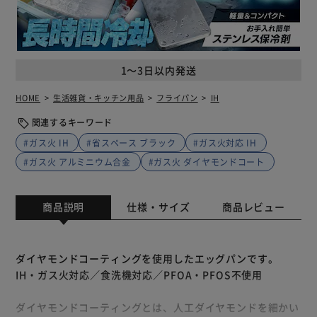
1～3日以内発送
HOME
生活雑貨・キッチン用品
フライパン
IH
関連するキーワード
#ガス火 IH
#省スペース ブラック
#ガス火対応 IH
#ガス火 アルミニウム合金
#ガス火 ダイヤモンドコート
商品説明
仕様・サイズ
商品レビュー
ダイヤモンドコーティングを使用したエッグパンです。
IH・ガス火対応／食洗機対応／PFOA・PFOS不使用
ダイヤモンドコーティングとは、人工ダイヤモンドを細かい