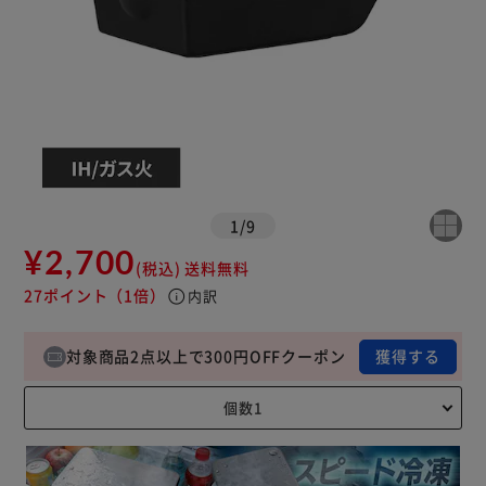
1
/
9
¥2,700
(税込)
送料無料
27ポイント
（1倍）
info
内訳
対象商品2点以上で300円OFFクーポン
獲得する