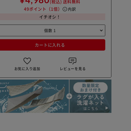
(税込)
送料無料
49ポイント
（1倍）
info
内訳
イチオシ！
カートに入れる
お気に入り追加
レビューを見る