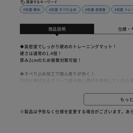
関連するキーワード
#抗菌 硬め
#抗菌 すべり止め
#抗菌 高密度
#抗菌 ト
商品説明
仕様・
◆高密度でしっかり硬めのトレーニングマット！
硬さは通常の1.4倍！
厚み2cmのため衝撃対策可能！
◆すべり止め加工で踏ん張りが効く！
TPRと呼ばれるグリップ感の強い素材を使用しているた
◆防水性◎
もっ
水洗い対応！
汗や汚れも流せる！
※製品は予告なく仕様を変更する場合がございます。あ
◆抗菌・防臭性◎
使用後も菌が繁殖しにくく、汗もニオイの原因になりに