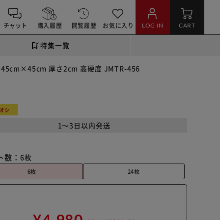
チャット
購入履歴
閲覧履歴
お気に入り
LOG IN
CART
特集一覧
m×45cm 厚さ2cm 高硬度 JMTR-456
オシ
1～3日以内発送
ト数：
6枚
6枚
24枚
¥4,980