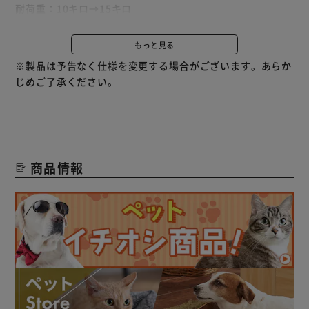
耐荷重：10キロ→15キロ
仕様：４way仕様→3way仕様
もっと見る
カート・キャリー・ドライブボックスの3通りの使い方がで
※製品は予告なく仕様を変更する場合がございます。あらか
きる、3WAYペットカートです。
じめご了承ください。
ワンタッチで折りたたみができ、車のトランクにもコンパク
トに収納できます。収納袋付きです。
マットは暑さ寒さ対策に保冷剤やカイロが入る保温保冷材用
ポケット付マットです。
商品情報
ペットの飛び出し防止に飛び出し防止リード2本付きです。
前窓オープン可能、そして窓は通気性のいいメッシュ窓にな
っています。
カート下小物入れ、ドリンクホルダーなどの収納も付いてい
ます。
前輪にベアリング搭載で動きがスムーズ、直径19cm後輪で
ガタツキにくくします。
後輪のブレーキレバーを降ろすと簡単にロックでき安心で