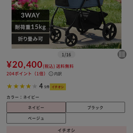
1
/
16
¥20,400
(税込)
送料無料
204ポイント
（1倍）
info
内訳
4
5件
イチオシ
カラー：
ネイビー
ネイビー
ブラック
ベージュ
イチオシ