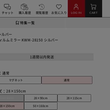
チャット
購入履歴
閲覧履歴
お気に入り
LOG IN
CART
特集一覧
 シルバー
ィルムミラー KWM-28150 シルバー
1週間以内発送
：
通常
マグネット
通常
ズ：
28×150cm
28×35cm
28×90cm
28×115cm
28×150cm
50×160cm