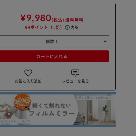
¥9,980
(税込)
送料無料
99ポイント
（1倍）
info
内訳
カートに入れる
お気に入り追加
レビューを見る