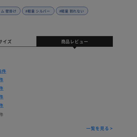
リム 壁掛け
#軽量 シルバー
#軽量 割れない
サイズ
商品レビュー
8件
件
件
件
件
件
一覧を見る >