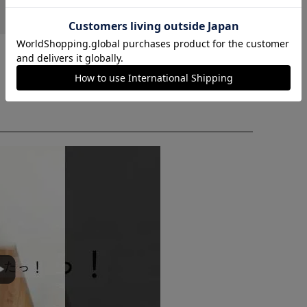
カートに入れる
購入手続きへ
3
役に立った
人が役に立ったと回答