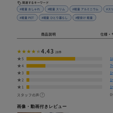
関連するキーワード
#軽量 おしゃれ
#軽量 スリム
#軽量 アルミニウム
#ス
#軽量 PET
#軽量 ひとり暮らし
#壁掛け 軽量
商品説明
仕様・
4.43
28件
5
1
4
7
3
1
2
1
1
1
0
スタッフの声
画像・動画付きレビュー