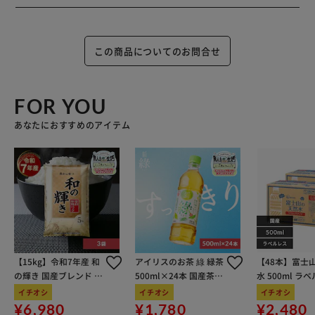
この商品についてのお問合せ
FOR YOU
あなたにおすすめのアイテム
【15kg】令和7年産 和
アイリスのお茶 綠 緑茶
【48本】富士
の輝き 国産ブレンド 5
500ml×24本 国産茶葉
水 500ml ラ
kg×3袋
100％使用
イチオシ
イチオシ
イチオシ
¥6,980
¥1,780
¥2,480