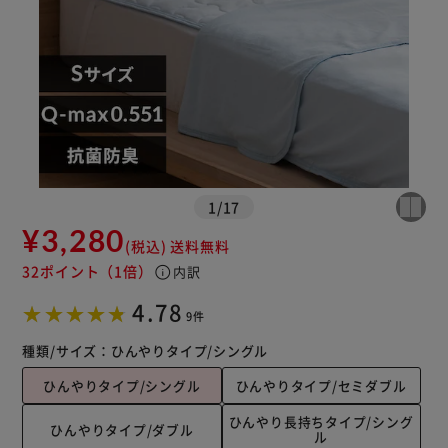
※ご確認ください
1
/
17
カートに入れる
購入手続きへ
¥3,280
(税込)
送料無料
32ポイント
（1倍）
info
内訳
4.78
9件
種類/サイズ：
ひんやりタイプ/シングル
ひんやりタイプ/シングル
ひんやりタイプ/セミダブル
ひんやり長持ちタイプ/シング
ひんやりタイプ/ダブル
ル