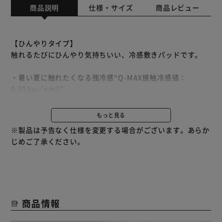
商品説明
仕様・サイズ
商品レビュー
【ひんやりタイプ】
触れるたびにひんやり気持ちいい、冷感敷きパッドです。
・暑い夏に触れたくなる強冷感“Q-MAX接触冷感値：
0.551w／cm2”
ナイロンよりも熱伝導性の高いポリエチレンを使用した「接
触冷感」生地を採用しました。
もっと見る
身体が触れていない部分は温度が下がるため、心地よいひん
※製品は予告なく仕様を変更する場合がございます。あらか
やり感が持続します。
じめご了承ください。
・電気代の節約にも
冷感寝具を使用することで、エアコンの温度設定を下げ過ぎ
ず快適な温度で過ごせます。
商品情報
・抗菌防臭機能
抗菌防臭加工を施し、ニオイの原因となる細菌の繁殖を抑え