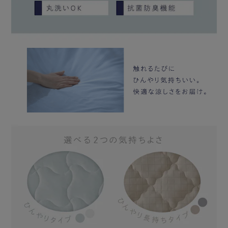
・ひんやり長持ちタイプのヒミツ“PCM加工”
PCMは急激な温度変化から宇宙飛行士を守るために開発さ
れた素材です。
触れると吸熱して個体から液体に、離すと放熱して液体から
個体に変化します。
温度の上昇や下降を抑え、快適な温度にコントロールするこ
とができます。
・電気代の節約にも
冷感寝具を使用することで、エアコンの温度設定を下げ過ぎ
ず快適な温度で過ごせます。
・抗菌防臭機能
抗菌防臭加工を施し、ニオイの原因となる細菌の繁殖を抑え
ます。
・丸洗いOK
洗濯機での丸洗いが可能なので、定期的なお手入れで清潔に