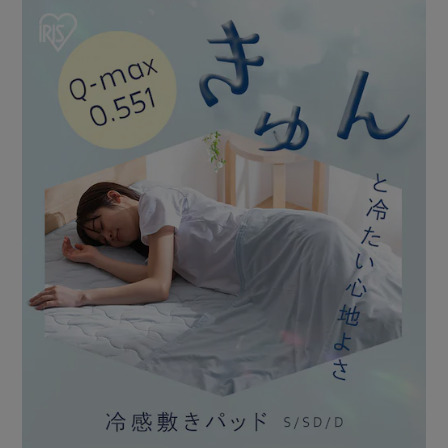
ます。
・丸洗いOK
洗濯機での丸洗いが可能なので、定期的なお手入れで清潔に
保てます。
・四角ゴムバンド付き
マットレスや敷き布団がしっかりと固定されるので、寝返り
をうってもズレにくくストレスフリーです。
【ひんやり長持ちタイプ】
触れるたびにひんやり気持ちいい、冷感敷きパッド［ひんや
り長持ちタイプ］です。
・暑い夏に触れたくなる強冷感“Q-MAX接触冷感値：
0.551w／cm2”
ナイロンよりも熱伝導性の高いポリエチレンを使用した「接
触冷感」生地を採用しました。
身体が触れていない部分は温度が下がるため、心地よいひん
やり感が持続します。