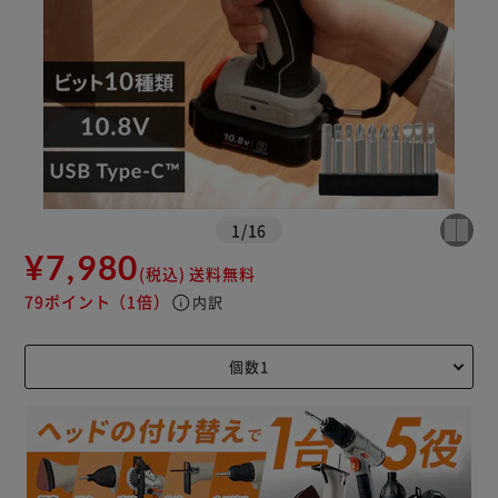
※ご確認ください
カートに入れる
購入手続きへ
1
/
16
¥7,980
(税込)
送料無料
79ポイント
（1倍）
info
内訳