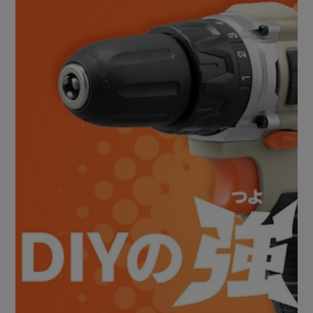
コンセントのない屋外や高いところでの作業におすすめ。
◇軽量な10.8V
軽量約1.1kg
※バッテリー含む
◇LEDライト付き
使用と同時にライトON！
LEDライト付きなので、暗い部分も見えやすい。
◇すぐに使える10種類のビット付き
ビットを差し込み、ビットチャックを回して締めるだけで取
り付け完了！
付属のビットはもちろん、市販の外形10mmまでのビットが
使用できます。