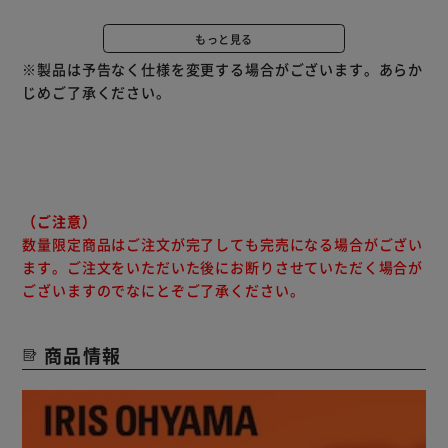
◇スピード調節機能
スピード切替スイッチで高速と低速の2段階を切り替え。
もっと見る
さらに動作スイッチを握った分だけスピードが変わるので、
※製品は予告なく仕様を変更する場合がございます。あらか
細かくスピードが調節できます。
じめご了承ください。
トルク調節13段階
トルク（締め付ける力）は豊富な13段階。
素材に合わせて調節ができるので、素材が割れるのを防ぎま
す。
（ご注意）
◇ワンタッチ切り替え
数量限定商品はご注文が完了しても完売になる場合がござい
「締める」「緩める」も手元のスイッチを押すだけ！
ます。ご注文をいただいた後にお断りさせていただく場合が
簡単に回転方向を切り替えできます。
ございますのでなにとぞご了承ください。
◇USB Type-C TM 充電
商品情報
USB Type-C TMケーブルからバッテリーに直接充電！
専用の充電器は不要です。
◇コードレス
充電式なので、どこにでも持ち運んで使えます。