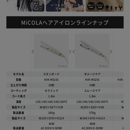
約290gと軽量で使用中も疲れにくい。
スリムで持ち運びにも便利！
MiCOLAヘアアイロンラインナップ
◆使い続けられるこだわりの機能
［360度回転コード］
使用中もからまりにくい回転式コードを採用。
［内側ボタン］
ボタンが内側なので使用中の誤操作を防止。
温度はサイドのLEDライトでお知らせ。
［ストッパー］
使わないときはストッパーをロックしてコンパクトに。
モデル名
スタンダード
ダメージケア
ス
［フックホルダー］
型番
HIR-MS101
HIR-MS201
HIR-MC1
壁やフックに掛けて収納ができます。
立上がり時間
30秒
30秒
コーティング
セラミック
スムースケア
セ
［海外使用OK］
コード長さ
1.8m
1.8m
100V～240V対応。
温度
120/140/160/180/200℃
120/140/160/180/200℃
90/12
海外旅行にも使い慣れたアイロンで。
製品サイズ
W285×D27×H39
W295×D28×H40
W375
※海外でご使用の際は国や地域に合わせた変換プラグをご用
製品重量
365g
370g
39
意ください。
製品サイズ
W139×D76×H214
W148×D76×H214
W90×
40W
40W
6
製品重量
AC100V:0-500W
AC100V:0-300W
AC10