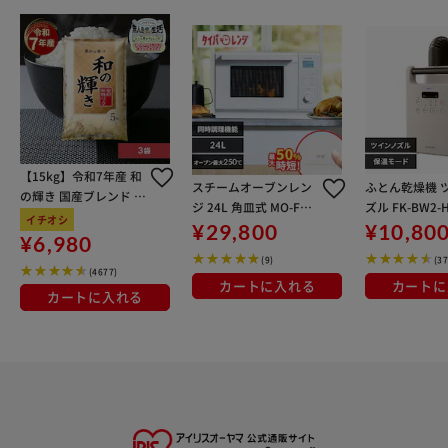
【15kg】令和7年産 和
スチームオーブンレン
ふとん乾燥機 
の輝き 国産ブレンド 5
ジ 24L 角皿式 MO-F24
ズル FK-BW2-
kg×3袋
イチオシ
04-W 自動メニュー26
ージュ
¥29,800
¥10,80
¥6,980
種類 時短ブースト ホワ
(9)
(37
イト
(4677)
カートに入れる
カートに
カートに入れる