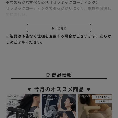
◆なめらかなすべり心地【セラミックコーティング】
セラミックコーティングで引っかかりにくく、摩擦を軽減し
髪に優しい。
丸みのある本体なので、ウェーブやカールなどのアレンジも
楽しめます。
もっと見る
※製品は予告なく仕様を変更する場合がございます。あらか
◆選べる5段階温度調節
じめご了承ください。
髪質に合わせて、お好みのスタイリングに。
120／140／160／180／200℃
◆スピード立ち上げ
最短30秒※で立ち上げ完了！
商品情報
忙しい時でもすぐにスタイリングできます。
※最低設定温度120℃になるまでの時間。
▼ 今月のオススメ商品 ▼
◆電源自動オフ機能
消したかな？そんなときにも安心。
約30分で自動的に電源が切れる安心設計。
◆持ち運びに便利！軽量＆コンパクト