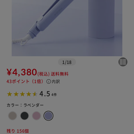
※ご確認ください
カートに入れる
購入手続きへ
1
/
18
¥4,380
(税込)
送料無料
43ポイント
（1倍）
info
内訳
4.5
4件
カラー：
ラベンダー
残り 156個