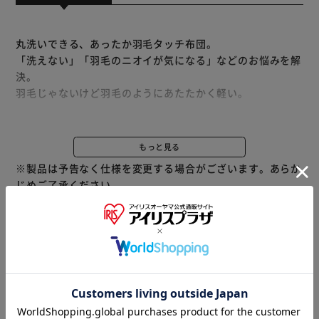
丸洗いできる、あったか羽毛タッチ布団。
「洗えない」「羽毛のニオイが気になる」などのお悩みを解
決。
羽毛じゃないけど羽毛のようにあたたかく軽い。
【二層構造】
上層［保温］：蒸気の伝わりにくい上層には、ポリエステル
もっと見る
100％の人工羽毛（粒わた）を使用、しっかり保湿。
※製品は予告なく仕様を変更する場合がございます。あらか
下層［発熱］：アクリレート（※）30％含む人工羽毛（粒
じめご了承ください。
わた）使用で、高い吸湿発熱効果を発揮。
【立体二層キルト】
布団のふっくら感をキープ。
上下層のキルト位置をずらし、コールドスポットを解消。
商品情報
【側生地】
吸湿性のある綿混素材。