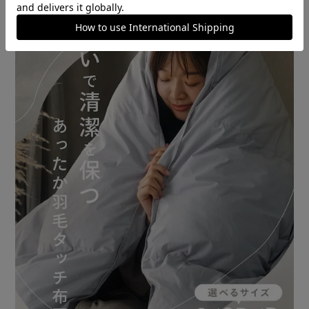
人体の発する蒸気を内部に伝え、吸湿発熱を促進。
【丸洗いできて清潔を保てる】
手洗い洗濯できるから、洗えばいつでも心地よく使える。
【イヤなニオイを抑える消臭加工付き】
詰物（下層）は、主な汗臭の原因成分（アンモニア・酢酸）
を抑える消臭加工付き。
（※第三者試験機関にて、消臭性試験をクリア。汗臭原因成
分約98％減少。）