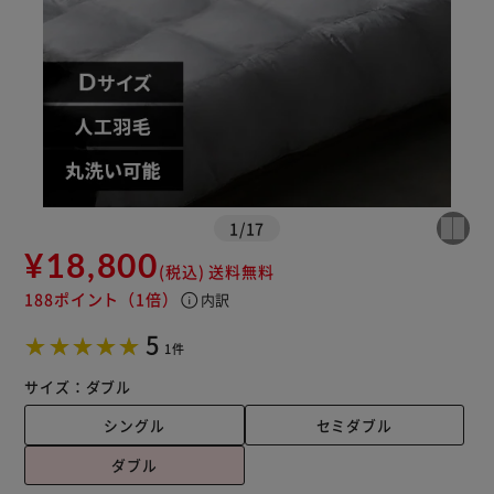
1
/
17
¥18,800
(税込)
送料無料
188ポイント
（1倍）
info
内訳
5
1件
サイズ：
ダブル
シングル
セミダブル
ダブル