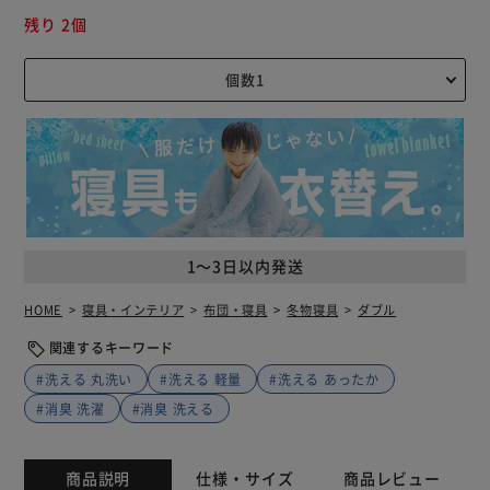
残り 2個
1～3日以内発送
HOME
寝具・インテリア
布団・寝具
冬物寝具
ダブル
関連するキーワード
#洗える 丸洗い
#洗える 軽量
#洗える あったか
#消臭 洗濯
#消臭 洗える
商品説明
仕様・サイズ
商品レビュー