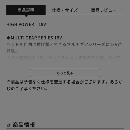
商品説明
仕様・サイズ
商品レビュー
HIGH POWER 18V
◆MULTI GEAR SERIES 18V
ヘッドを自由に付け替えできるマルチギアシリーズに18Vが
登場。
より本格的なDIYをしたい！そんな上級者の方に向けたパワ
ーアップモデルです。
もっと見る
◆18Vだからパワーが違う
※製品は予告なく仕様を変更する場合がございます。あらか
家具の組み立てから本格的なDIYまでこれ1台でなんでもつ
じめご了承ください。
くれる！
◆別売オプションで選べるヘッドで使い方広がる
サンダーヘッド：研磨、面取り
ジグソーヘッド：直線、曲線カット
商品情報
丸ノコヘッド：直線、傾斜カット