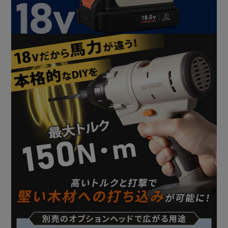
◆ワンタッチ切り替え
「締める」「ゆるめる」も手元のスイッチを押すだけ！
簡単に回転方向を切り替えできます！
◆コードレス＆USB Type-C充電
充電式のコードレスタイプだから、どこにでも持ち運んで使
えます。
コンセントのない屋外や高いところでの作業におすすめ。
連続使用時間約38分(無負荷)。
◆コンパクト収納
マルチギアシリーズは本体が共通で使えます。
後からでヘッドのみの買い足しが可能なので、余分なものを
少なく、収納スペースをコンパクトに。
◆すぐに使えるビット付き
プラスビットPH1 / PH2
六角ビットH5