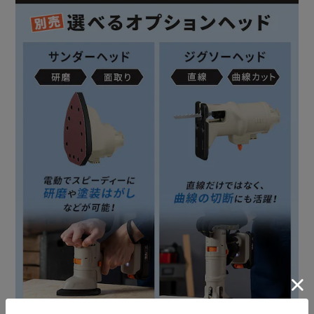
外径125mm×内径20mm×鋸身厚0.9~1.2mmの木工用の
ノコ刃が使用できます。
※本製品の最大切断能力を超える材料の切断はできません。
※注意
本製品に市販のノコ刃を取り付けるときは、ノコ刃の取付部
の形状に注意してください。
加工物・切断条件に適したノコ刃を使用してください。
市販のノコ刃を使用するときは、本製品の最大切断能力以下
になる場合があります。
本製品は木工専用です。