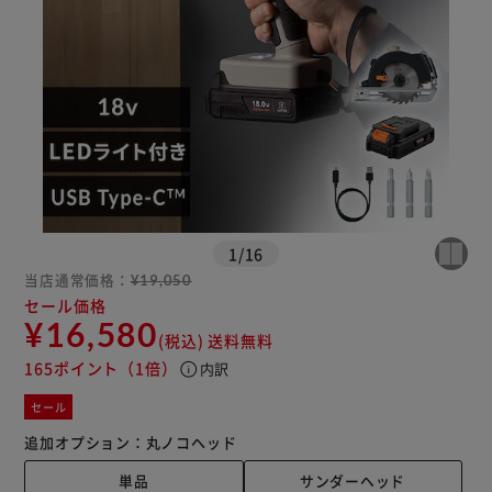
※ご確認ください
カートに入れる
購入手続きへ
1
/
16
当店通常価格：
¥19,050
セール価格
¥16,580
(税込)
送料無料
165ポイント
（1倍）
info
内訳
セール
追加オプション：
丸ノコヘッド
単品
サンダーヘッド