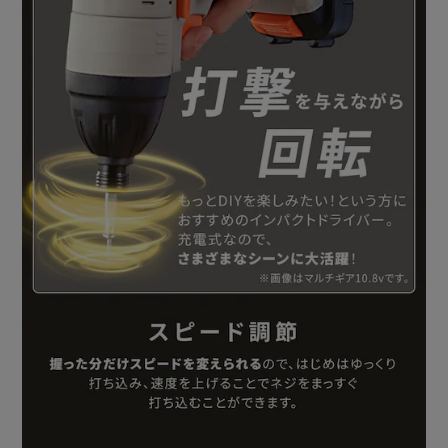
※数値は付属のブレードを使用したときのものです。
数値は目安です。
加工物の種類や刃物の切れ味などの作業条件により異なり
ます。
【丸ノコヘッド 】
●製品寸法(cm)(平行定規除く)
長さ約17.5×幅約9.3×高さ約21
●製品質量(並行定規除く)
約990g
●回転数(無負荷)
0-4500min-1
●最大切込深さ(付属ノコ刃使用時)
90°(直角切断時)：40mm
45°(傾斜切断時)：26mm
●付属ノコ刃サイズ
外径125mm/内径20mm
●付属品
平行定規：1個、六角棒レンチ：1個、ノコ刃(木工用)：1個
※市販のノコ刃について