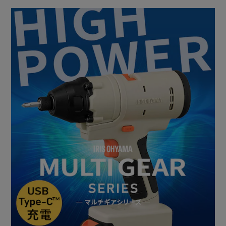
【インパクトドライバー】
◆打ち込み機能
回転に打撃が加わるためパワーがあり、堅い材質や厚みのあ
る木材でもスピーディーにネジ締めできます。
打撃を加えながら回転。
握った分だけスピードを変えられるので、はじめはゆっくり
打ち込み、速度を上げることでネジをまっすぐ打ち込むこと
ができます。
◆インパクトドライバーとドリルドライバーの違いって?
・ドリルドライバー
家具の組み立てなどにおすすめ。
クラッチ機能でトルク(回転力)を細かく調節できるので、繊
細な作業に対応できます。
・インパクトドライバー
本格的なDIYなどにおすすめ。
ドリルドライバーよりもパワーが強く、堅い材質や大量のネ
ジを打つ作業などに向いています。