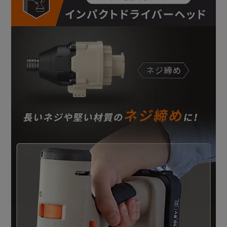
サンドペーパーの取り外しの際は、バッテリーを取り外して
ください。
不意な始動によるけがの原因になります。
【ジグソーヘッド】
●製品寸法(cm)(ブレード除く)
長さ約16.8×幅約6.9×高さ約11.3
●製品質量(ブレード除く)
約570g
●ストローク長
12.5mm
●ストローク数
0-2300min-1
●切断能力(木材)
最大45mm※
●振動3軸合成値
4.75m／s2
●付属品
木工用ブレード：1個