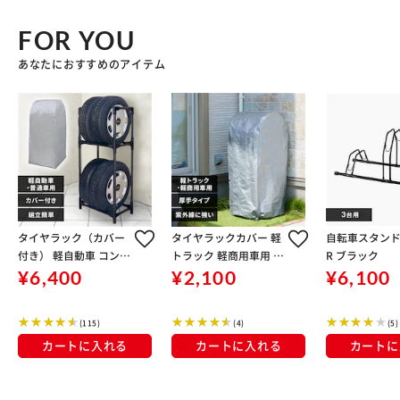
FOR YOU
あなたにおすすめのアイテム
タイヤラック（カバー
タイヤラックカバー 軽
自転車スタンド B
付き） 軽自動車 コンパ
トラック 軽商用車用 C
R ブラック
クト 普通車 ミニバン用
VP-450R 厚手 Sサイズ
¥6,400
¥2,100
¥6,100
KTL-590C
シルバー
(115)
(4)
(5)
カートに入れる
カートに入れる
カートに