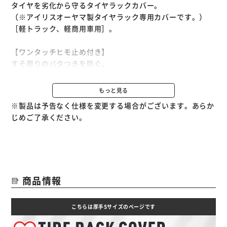
タイヤを劣化から守るタイヤラックカバー。
（※アイリスオーヤマ製タイヤラック専用カバーです。）
［軽トラック、軽商用車用］。
【ワンタッチヒモ止め付き】
すそ周りのバタつきを防ぐ。
【雨やホコリからタイヤを守る】
もっと見る
厚手タイプ×耐候剤入りで紫外線に強い。
※製品は予告なく仕様を変更する場合がございます。あらか
（※完全防水ではありませんので、直接雨の当たるところに
じめご了承ください。
放置しないでください。）
【使用方法】
1．タイヤラックの上からカバーをかぶせ、すそのヒモをし
ばる。
商品情報
2．ワンタッチヒモ止めのボタンを押しながら、ヒモをひっ
ぱる。
こちらは厚手Sサイズのページです