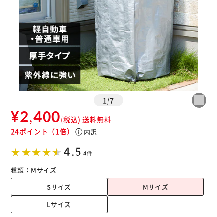
1
/
7
¥2,400
(税込)
送料無料
24ポイント
（1倍）
info
内訳
4.5
4件
種類：
Mサイズ
Sサイズ
Mサイズ
Lサイズ