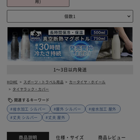
用)
1～3日以内発送
HOME
スポーツ・トラベル用品
カータイヤ・ホイール
タイヤラック・カバー
関連するキーワード
#撥水加工 シルバー
#屋外 シルバー
#撥水加工 屋外
#丈夫 シルバー
#丈夫 屋外
商品説明
仕様・サイズ
商品レビュー