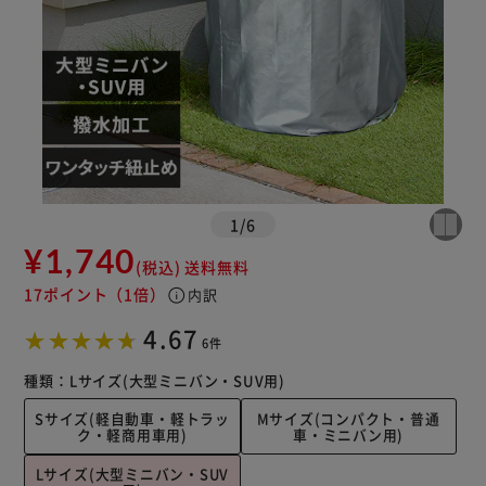
1
/
6
¥1,740
(税込)
送料無料
17ポイント
（1倍）
info
内訳
4.67
6件
種類：
Lサイズ(大型ミニバン・SUV用)
Sサイズ(軽自動車・軽トラッ
Mサイズ(コンパクト・普通
ク・軽商用車用)
車・ミニバン用)
Lサイズ(大型ミニバン・SUV