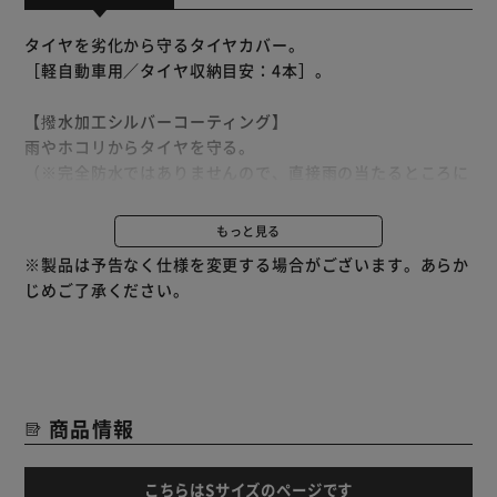
タイヤを劣化から守るタイヤカバー。
［軽自動車用／タイヤ収納目安：4本］。
【撥水加工シルバーコーティング】
雨やホコリからタイヤを守る。
（※完全防水ではありませんので、直接雨の当たるところに
放置しないでください。）
もっと見る
【使用方法】
※製品は予告なく仕様を変更する場合がございます。あらか
1．積み重ねたタイヤの上からカバーをかぶせる。
じめご了承ください。
2．すそのヒモをしばる。
商品情報
こちらはSサイズのページです