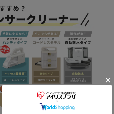
は手を入れて洗える大きさ。
り外して丸洗いできる。
付きハンドツール】
種付き】
※ご確認ください