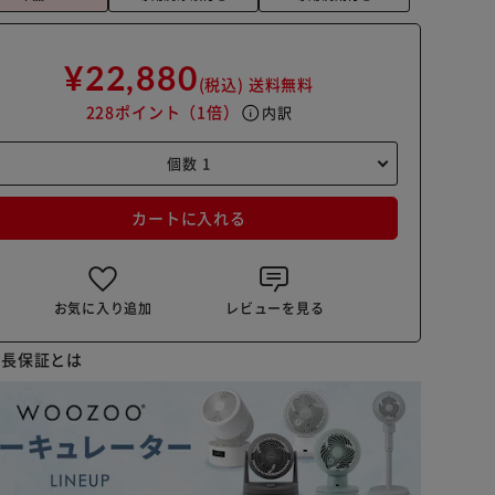
¥22,880
(税込)
送料無料
228ポイント
（1倍）
info
内訳
カートに入れる
お気に入り追加
レビューを見る
延長保証とは