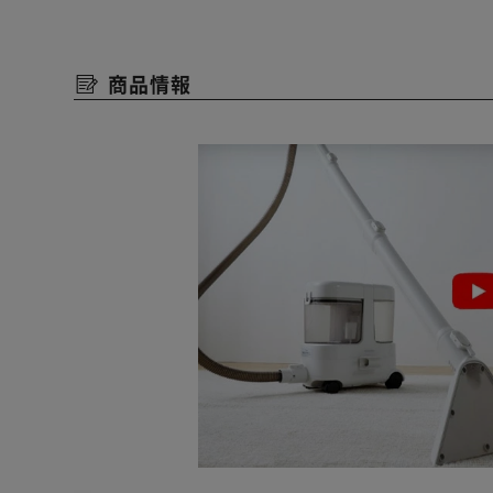
◆リンサークリーナーだから食べこぼしや粗相など布製
◆強力洗浄の仕組みは水を吹きかけて汚れを浮かせ、水
商品情報
◆レバーを握ると自動で散水
長時間使用しても手が疲れにくい。
1.8Lの清水タンクで広範囲に散水できる。
◆しつこい汚れはお湯で解決
使用可能温度約40℃。
皮脂が溶け始める温度は30～40℃前後。
しつこい汚れもお湯で浮かせてさっぱりキレイに。
◆家中まるっと水洗い
諦めていたあの場所・あの汚れに。
キレイが蘇って気持ちいい。
◆水だけで洗浄できるから安心
赤ちゃんやペットのいるお家でも安心。
人にも環境にも優しい。