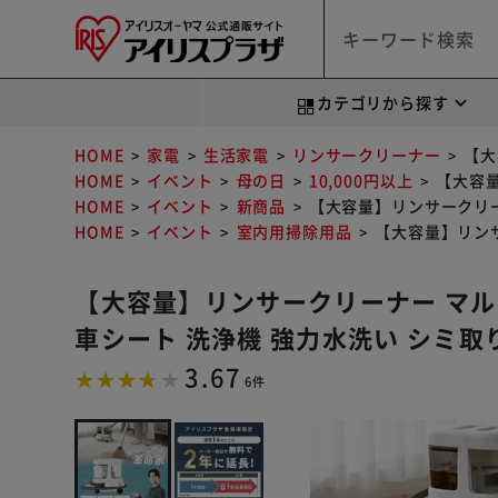
カテゴリから探す
HOME
家電
生活家電
リンサークリーナー
【大
HOME
イベント
母の日
10,000円以上
【大容量
HOME
イベント
新商品
【大容量】リンサークリーナ
HOME
イベント
室内用掃除用品
【大容量】リンサ
【大容量】リンサークリーナー マル
車シート 洗浄機 強力水洗い シミ取り 
3.67
6件