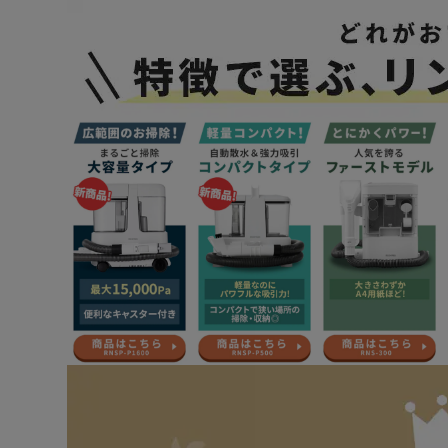
◆便利なキャスター付き
キャスター付きで移動もラクラク。
家中、気軽にお掃除できる。
ちょっとした段差なら簡単に乗り越えられる！
◆使いやすい広口タンク
清水タンクはフタが外せて水が入れやすく、回収タンク
◆丸洗い出来て清潔
清水タンク、回収タンクはもちろん、ハンドツールも取
【スタンダードタイプ（RNSP-P1600）は洗浄ブラシ
◆洗浄ブラシ付きハンドツール
落ちにくい汚れもブラシでこすり落とす。
【マルチタイプ（RNS-P1600）は2WAY仕様、ヘッド3
◆用途に合わせて使い分け3種類のヘッド
・ブラシヘッド