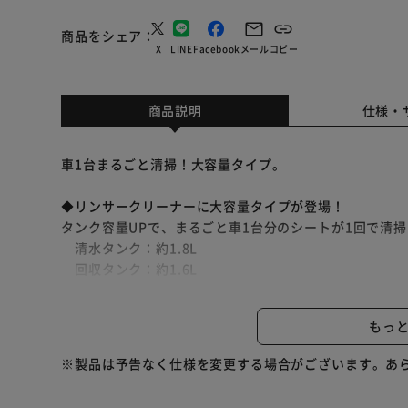
商品をシェア
X
LINE
Facebook
メール
コピー
商品説明
仕様・
車1台まるごと清掃！大容量タイプ。
◆リンサークリーナーに大容量タイプが登場！
タンク容量UPで、まるごと車1台分のシートが1回で清
清水タンク：約1.8L
回収タンク：約1.6L
◆パワフルな吸引力
もっ
最大15000Pa。
水と汚れを吸い込む力がパワフルに。
※製品は予告なく仕様を変更する場合がございます。あ
使った後のベタベタも改善！