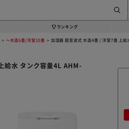
SEARCH
ランキング
～木造6畳/洋室10畳
加湿器 超音波式 木造4畳 / 洋室7畳 上給水
上給水 タンク容量4L AHM-