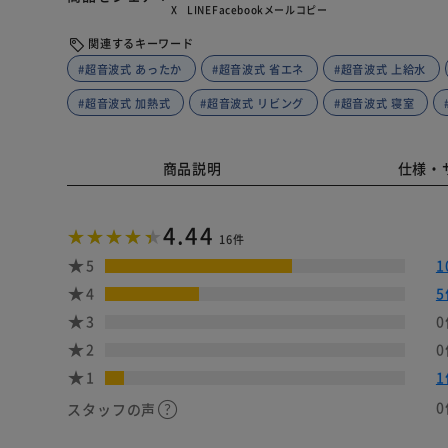
X
LINE
Facebook
メール
コピー
関連するキーワード
#超音波式 あったか
#超音波式 省エネ
#超音波式 上給水
#超音波式 加熱式
#超音波式 リビング
#超音波式 寝室
商品説明
仕様・
4.44
16件
5
1
4
5
3
0
2
0
1
1
0
スタッフの声