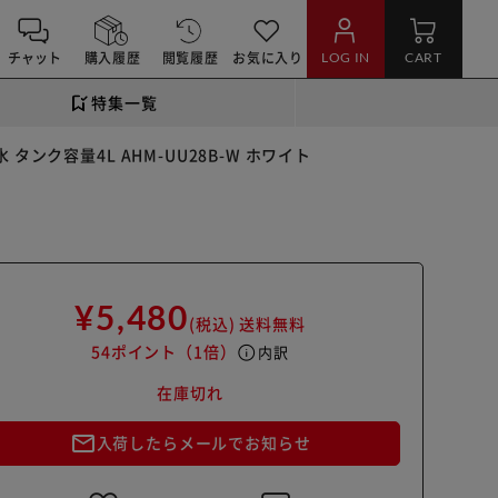
チャット
購入履歴
閲覧履歴
お気に入り
LOG IN
CART
特集一覧
 タンク容量4L AHM-UU28B-W ホワイト
¥5,480
(税込)
送料無料
54ポイント
（1倍）
info
内訳
在庫切れ
mail_outline
入荷したらメールでお知らせ