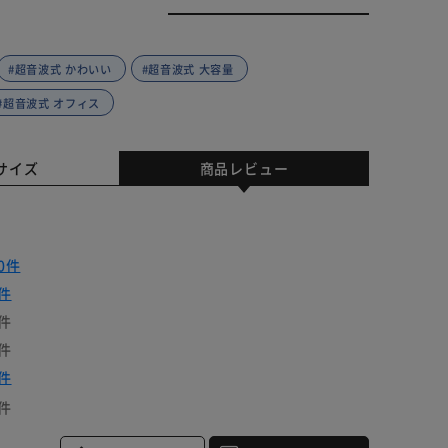
#超音波式 かわいい
#超音波式 大容量
#超音波式 オフィス
サイズ
商品レビュー
0件
件
件
件
件
件