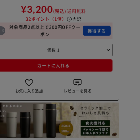
¥3,200
(税込)
送料無料
32ポイント
（1倍）
info
内訳
対象商品2点以上で300円OFFクー
獲得する
ポン
カートに入れる
お気に入り追加
レビューを見る