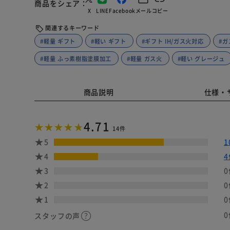
商品をシェア
X
LINE
Facebook
メール
コピー
関連するキーワード
#軽量 ギフト
#軽い ギフト
#ギフト IH/ガス火対応
#ガ
#軽量 ふっ素樹脂塗膜加工
#軽量 ガス火
#軽い グレージュ
商品説明
仕様・
4.71
14件
5
1
4
4
3
0
2
0
1
0
0
スタッフの声