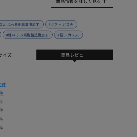
商品情報を詳しく見る
ス火 ふっ素樹脂塗膜加工
#ギフト ガス火
#軽い ふっ素樹脂塗膜加工
#軽い ガス火
サイズ
商品レビュー
0件
件
件
件
件
件