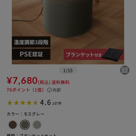
1
/
15
¥7,680
(税込)
送料無料
76ポイント
（1倍）
info
内訳
4.6
107件
カラー：
モスグレー
種類：
ブランケットセット