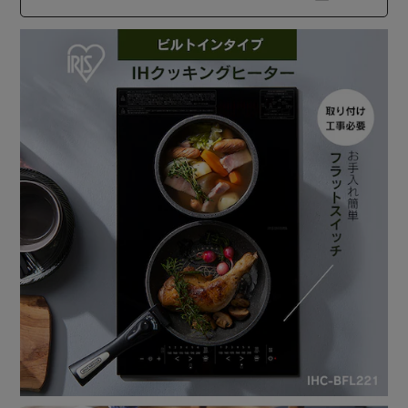
トッププレートの温度が上がると、エラーを表示して加熱を
停止します。
◆揚げ物なべそり検知機能
底のそりが大きいなべを使用して揚げ物調理をすると、エラ
ーを表示して、加熱を停止します。
◆操作部異常検知機能
調理中、操作部に水滴などが付着したり、操作部になべや小
物類が密着したりして複数のボタンが押されている状態にな
った場合、エラー表示して、電源を切ります。
◆切り忘れ防止機能
調理を始めて約45分ボタン操作をしないと、「ピッ♪」の
音の後加熱を停止し、その後電源が切れます。
※本商品の設置には別途工事が必要です。