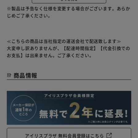
デザイン性に優れたアイコン表示。
※製品は予告なく仕様を変更する場合がございます。あらか
一目でわかりやすくデザイン性も向上しています。
じめご了承ください。
高火力の2300W。
消費電力が最大2.3kWと高火力のため、料理の時短にもなり
ます。
≪こちらの商品は当社指定の運送会社で配送致します≫
大変申し訳ありませんが、【配達時間指定】【代金引換での
お支払】は出来ません。ご了承ください。
【6つの安全機能】
商品情報
◆なべなし検知機能／小物検知機能
使えないなべを置いて加熱をした場合、なべを載せないで加
熱をした場合、スプーンなどなべ以外の小物を置いて加熱を
した場合、エラーを表示して加熱を停止します。
◆内部回路過熱防止機能
内部の温度が上がるとランプが点滅して加熱を停止します。
電源を切り、本体が冷えるのを待ってから使用してくださ
い。
◆トッププレート過熱防止機能
アイリスプラザ 無料会員登録はこちら