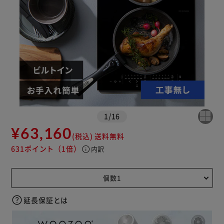
※ご確認ください
カートに入れる
購入手続きへ
1
/
16
¥63,160
(税込)
送料無料
631ポイント
（1倍）
info
内訳
延長保証とは