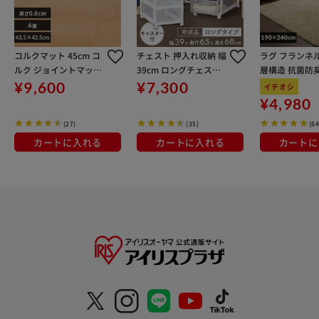
コルクマット 45cm コ
チェスト 押入れ収納 幅
ラグ フランネル
ルク ジョイントマット
39cm ロングチェスト
層構造 抗菌防
(45×45×0.8) 48枚セ
キャスター付き LC-65
加工 190cm×2
¥9,600
¥7,300
イチオシ
ット ナチュラル COJT
3 ホワイト/クリア
層構造 スモー
¥4,980
M-4508
ロー
(27)
(35)
(64
カートに入れる
カートに入れる
カートに