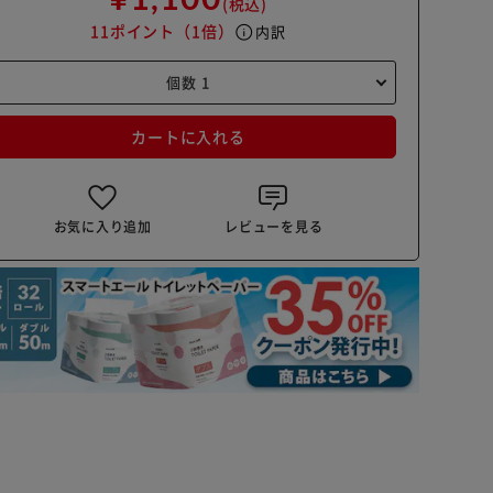
(税込)
11ポイント
（1倍）
info
内訳
カートに入れる
お気に入り追加
レビューを見る