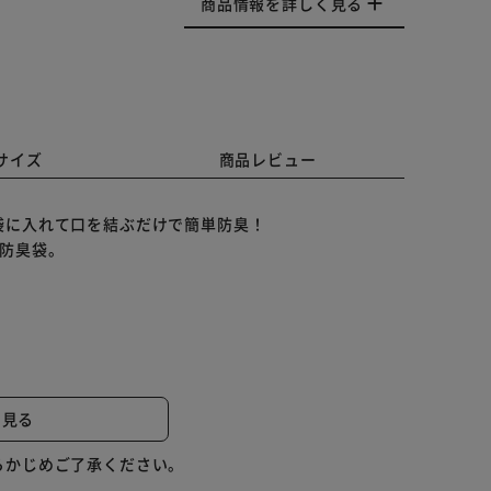
商品情報を詳しく見る
サイズ
商品レビュー
袋に入れて口を結ぶだけで簡単防臭！
防臭袋。
ミもすっきり整頓！
と見る
赤ちゃんや介護用のおむつ処理、非常時にも。
らかじめご了承ください。