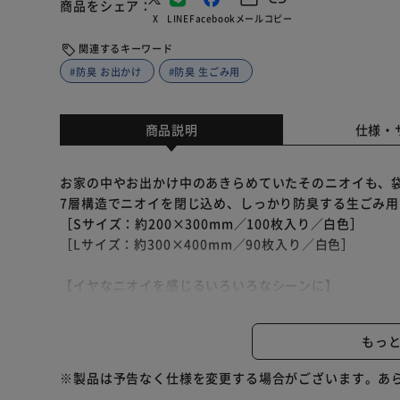
商品をシェア
X
LINE
Facebook
メール
コピー
関連するキーワード
#防臭 お出かけ
#防臭 生ごみ用
商品説明
仕様・
お家の中やお出かけ中のあきらめていたそのニオイも、
7層構造でニオイを閉じ込め、しっかり防臭する生ごみ用
［Sサイズ：約200×300mm／100枚入り／白色］
［Lサイズ：約300×400mm／90枚入り／白色］
【イヤなニオイを感じるいろいろなシーンに】
・生ごみの処理に：ゴミ捨ての日まで防臭保管！
・ニオイ移り対策に：ニオイが移らず気になる場所もゴ
もっ
・その他にもいろいろ使える！：ペットのうんち処理、
※製品は予告なく仕様を変更する場合がございます。あ
【使用方法】