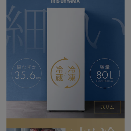
作り置きのおかずなどの長期保存にも◎。
耐熱トップテーブル。
小物が置けるので、キッチンスペースを有効活用できます。
耐熱温度：100℃、耐荷重：30kg。
お手入れ簡単。
・いつでもキレイ。
ケースは水洗い可能。
・ファン式自動霜取り。
庫内に冷気を循環させることで冷却。
自動で霜取りを行うので手間がかかりません。
便利機能。
温度調節5段階。
転倒防止ベルト取付可能。
静音設計26dB。
優れた省エネ性能。
インバーター搭載でコンプレッサーを効率よく運転し、消費