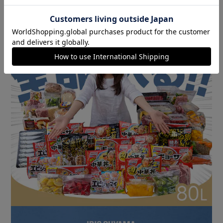
冷蔵庫の「足りない」を一気に解決。
商品情報
ストックしておきたいあれこれをきれいにまとめて収納。
週末のまとめ買い、作り置きのストック、氷やアイス。
置きやすいスリムタイプ。
一般的な冷蔵庫よりスリムで、ちょっとしたスペースに置け
る。
空いた場所に収納を増やすなどキッチンをより有効活用でき
ます。
スリムの秘密は…
断熱性の高い真空断熱材を使用することで庫内壁を薄型化。
見やすく・使いやすい収納。
前開き式＆クリアケースタイプ。
食材に合わせて収納できる引き出しで、中身が一目で確認で
きます。
縦収納に便利な仕切り付き。
必要なケースだけ開けるから、冷気が逃げにくい。