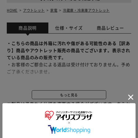
HOME
アウトレット
家電
冷蔵庫・冷凍庫アウトレット
商品説明
仕様・サイズ
商品レビュー
・こちらの商品は外箱に汚れや傷がある可能性のある【訳あ
り】商品やアウトレット販売の商品でございます。表示され
ている商品のみの販売です。
・お客様のご都合による返品は受け付けておりません。予め
ご了承くださいませ。
幅わずか35.6cm。
冷凍、冷蔵、切り替え可能。
もっと見る
シーンに合わせて選べます。
※製品は予告なく仕様を変更する場合がございます。あらか
じめご了承ください。
見た目以上に大容量。
スリムなのに容量たっぷり。
狭いスペースでも置きやすいセカンド冷凍庫。