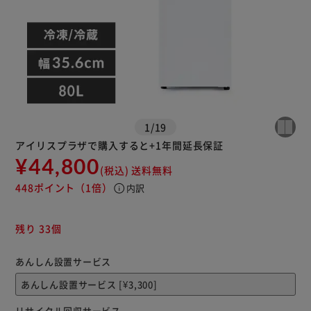
1
/
19
アイリスプラザで購入すると+1年間延長保証
¥44,800
(税込)
送料無料
448ポイント
（1倍）
info
内訳
残り 33個
あんしん設置サービス
リサイクル回収サービス