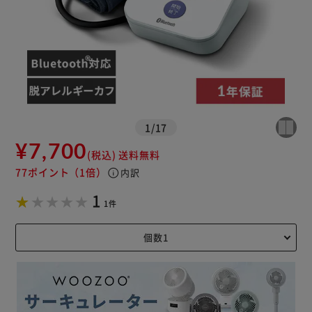
1
/
17
¥7,700
(税込)
送料無料
77ポイント
（1倍）
info
内訳
1
1件