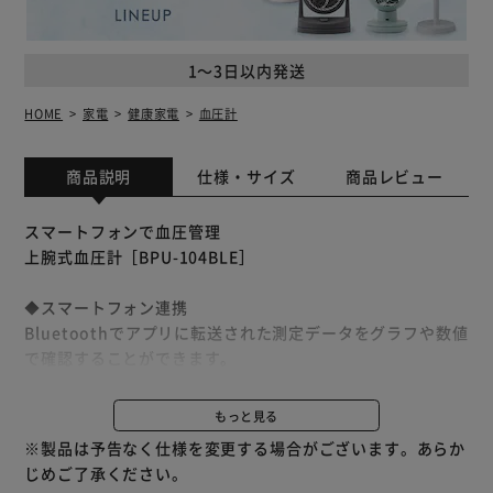
1～3日以内発送
HOME
家電
健康家電
血圧計
商品説明
仕様・サイズ
商品レビュー
スマートフォンで血圧管理
上腕式血圧計［BPU-104BLE］
◆スマートフォン連携
Bluetoothでアプリに転送された測定データをグラフや数値
で確認することができます。
通信データ：最高血圧、最低血圧、脈拍数、測定時刻
もっと見る
◆管理医療機器認証取得
※製品は予告なく仕様を変更する場合がございます。あらか
国で認められた第三者機関で医療機器として認められた血圧
じめご了承ください。
計です。