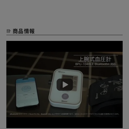
◆不規則脈波（IHB）表示
測定中の脈波の乱れを検知してお知らせします。
商品情報
◆脱アレルギーカフ
標準付属品のカフは、金属やゴム（ラテックス）不使用のア
レルギー対策されたカフです。
◆ISOプラグ対応
国際規格ＩISO（IEC）80369対応のコネクタです。
専用のACアダプタ(AX-TB233-JC)以外は使用しないでくだ
さい。
※火災・感電・故障の原因になります。