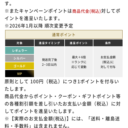
す。
※またキャンペーンポイントは
対してポ
商品代金(税込)
イントを進呈いたします。
※2026年1月以降 順次変更予定
通常ポイント
※ご確認ください
対象
進呈タイミング
進呈ポイント
条件
レギュラー
カートに入れる
購入手続きへ
最大＋6倍
お支払金額
シルバー
発送完了後
※ランクに
(税込)に
2~3日以内
ゴールド
応じて変動
対して付与
VIP
原則として 100円（税込）につき1ポイントを付与い
たします。
商品代金からポイント・クーポン・ギフトポイント等
の各種割引額を差し引いたお支払い金額（税込）に対
してポイントを進呈いたします。
※【実際のお支払金額(税込)】には、「送料・離島送
料・手数料」は含まれません。