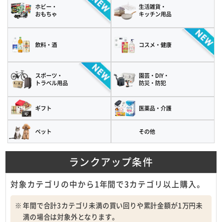
ホビー・
生活雑貨・
おもちゃ
キッチン用品
飲料・酒
コスメ・健康
スポーツ・
園芸・DIY・
トラベル用品
防災・防犯
ギフト
医薬品・介護
ペット
その他
ランクアップ条件
対象カテゴリの中から1年間で3カテゴリ以上購入。
年間で合計3カテゴリ未満の買い回りや累計金額が1万円未
満の場合は対象外となります。