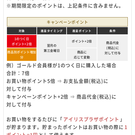
※期間限定のポイントは、上記条件に含みません。
キャンペーンポイント
対象
進呈タイミング
進呈ポイント
条件
1のつく日
ポイント+2倍
商品代金
ポイント+2倍
翌月の
(税込)に
第三金曜日
商品別ポイント増加
商品に
対して付与
分
応じて変動
例）ゴールド会員様が1のつく日に購入した場合
合計：7倍
お買い物ポイント5倍 ⇒ お支払金額(税込)に
対して付与
キャンペーンポイント+2倍 ⇒ 商品代金(税込)に
対して付与
お買い物をするたびに「
アイリスプラザポイント
」
が貯まります。
貯まったポイントはお買い物の際に
1
ポイント=1円
として使えます。