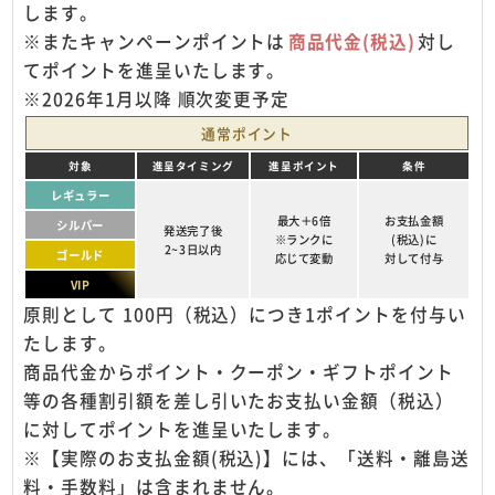
します。
※またキャンペーンポイントは
商品代金(税込)
対し
てポイントを進呈いたします。
※2026年1月以降 順次変更予定
通常ポイント
対象
進呈タイミング
進呈ポイント
条件
レギュラー
最大＋6倍
お支払金額
シルバー
発送完了後
※ランクに
(税込)に
2~3日以内
ゴールド
応じて変動
対して付与
VIP
原則として 100円（税込）につき1ポイントを付与い
たします。
商品代金からポイント・クーポン・ギフトポイント
等の各種割引額を差し引いたお支払い金額（税込）
に対してポイントを進呈いたします。
※【実際のお支払金額(税込)】には、「送料・離島送
料・手数料」は含まれません。