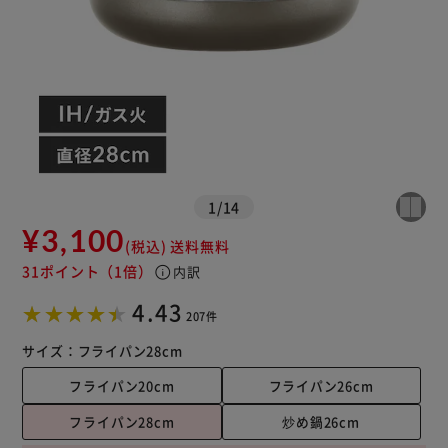
1
/
14
¥3,100
(税込)
送料無料
31ポイント
（1倍）
info
内訳
4.43
207件
サイズ：
フライパン28cm
フライパン20cm
フライパン26cm
フライパン28cm
炒め鍋26cm