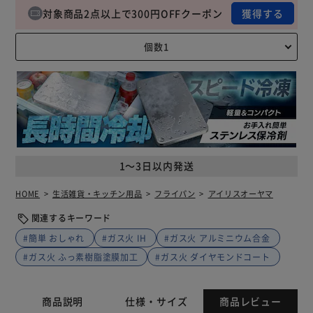
対象商品2点以上で300円OFFクーポン
獲得する
1～3日以内発送
HOME
生活雑貨・キッチン用品
フライパン
アイリスオーヤマ
関連するキーワード
#簡単 おしゃれ
#ガス火 IH
#ガス火 アルミニウム合金
#ガス火 ふっ素樹脂塗膜加工
#ガス火 ダイヤモンドコート
商品説明
仕様・サイズ
商品レビュー