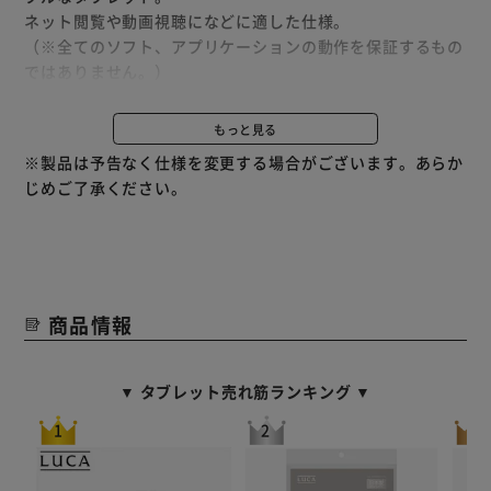
ネット閲覧や動画視聴になどに適した仕様。
（※全てのソフト、アプリケーションの動作を保証するもの
ではありません。）
【スタイリッシュな背面デザイン】
もっと見る
背面は手触りの良いメタル素材を使用した、スタイリッシュ
※製品は予告なく仕様を変更する場合がございます。あらか
なデザイン。
じめご了承ください。
【迫力の大画面】
書類や映像も見やすいサイズで楽しめる。
【Wi-Fi対応：2.4／5GHz】
商品情報
Wi-Fi環境があればいつでも使用できる。
【Bluetooth（R）搭載】
▼ タブレット売れ筋ランキング ▼
WBluetooth（R）機能搭載の外部デバイスとワイヤレス接
続が可能。
【2種のセンサー搭載】