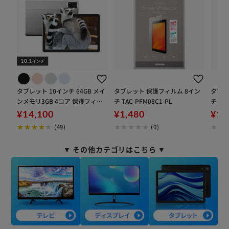
・GPS：主にマップなどに使用。
・加速度：傾き、振動、衝撃などを検知。
【しっかり使えるバッテリー】
バッテリー内蔵“6000mAh”、急速充電対応。
USBコネクタ形状規格は、使い勝手のいいType-C（TM）ポ
ート。
（※対応の充電器、コードは別途お買い求めください。付属
タブレット 10インチ 64GB メイ
タブレット 保護フィルム 8イン
タブレ
のコードは急速充電に対応しておりません。）
ンメモリ3GB 4コア 保護フィル
チ TAC-PFM08C1-PL
チ TAC
ム標準装備 TA10E1W63-V1S ラ
¥14,100
¥1,480
¥1,
イトシルバー
(49)
(0)
▼ その他カテゴリはこちら ▼