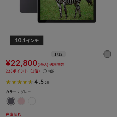
1
/
12
¥22,800
(税込)
送料無料
228ポイント
（1倍）
info
内訳
4.5
2件
カラー：
グレー
在庫切れ