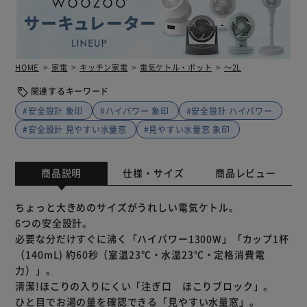
HOME
家電
キッチン家電
電気ケトル・ポット
～2L
関連するキーワード
#安全設計 象印
#ハイパワー 象印
#安全設計 ハイパワー
#安全設計 見やすい水量窓
#見やすい水量窓 象印
商品説明
仕様・サイズ
商品レビュー
ちょっと大きめのサイズがうれしい電気ケトル。
6つの安全設計。
必要な分だけすぐに沸く「ハイパワー1300W」「カップ1杯
（140mL) 約60秒（室温23℃・水温23℃・定格消費電
力）」。
清潔!ほこりの入りにくい「注ぎ口 ほこりブロック」。
ひと目でお湯の量を確認できる「見やすい水量窓」。