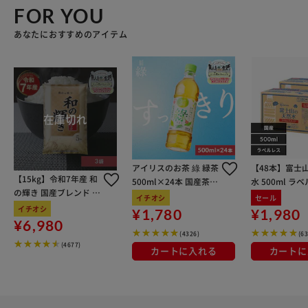
FOR YOU
あなたにおすすめのアイテム
アイリスのお茶 綠 緑茶
【48本】富士
【15kg】令和7年産 和
500ml×24本 国産茶葉
水 500ml ラ
の輝き 国産ブレンド 5
100％使用
イチオシ
セール
kg×3袋
イチオシ
¥1,780
¥1,980
¥6,980
(4326)
(6
(4677)
カートに入れる
カートに