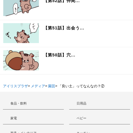
【第52話】仲間...
【第51話】出会う...
【第50話】穴...
アイリスプラザ
>
メディア
>
園芸
>
「良い土」ってなんなの？②
食品・飲料
日用品
家電
ベビー
家具・インテリア
キッチン