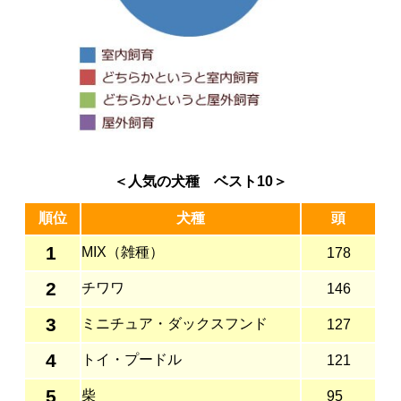
＜人気の犬種 ベスト10＞
順位
犬種
頭
1
MIX（雑種）
178
2
チワワ
146
3
ミニチュア・ダックスフンド
127
4
トイ・プードル
121
5
柴
95