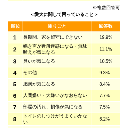
※複数回答可
＜愛犬に関して困っていること＞
順位
困りごと
回答数
1
長期間、家を留守にできない
19.9%
鳴き声が近所迷惑になる・無駄
2
11.1%
吠えが気になる
3
臭いが気になる
10.5%
4
その他
9.3%
5
肥満が気になる
8.4%
6
人間嫌い・犬嫌いがなおらない
7.7%
7
部屋の汚れ、損傷が気になる
7.5%
トイレのしつけがうまくいかな
8
6.2%
い