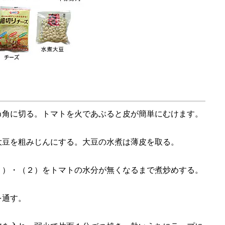
ｍ角に切る。トマトを火であぶると皮が簡単にむけます。
大豆を粗みじんにする。大豆の水煮は薄皮を取る。
１）・（２）をトマトの水分が無くなるまで煮炒めする。
を通す。