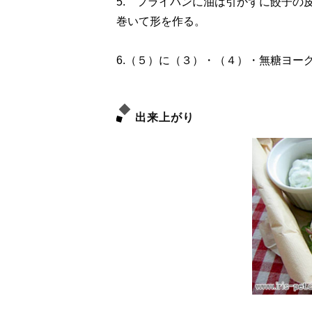
5. フライパンに油は引かずに餃子の
巻いて形を作る。
6.（５）に（３）・（４）・無糖ヨー
出来上がり