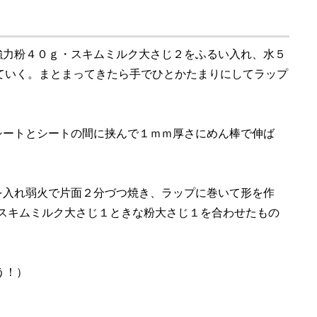
強力粉４０ｇ・スキムミルク大さじ２をふるい入れ、水５
ていく。まとまってきたら手でひとかたまりにしてラップ
シートとシートの間に挟んで１ｍｍ厚さにめん棒で伸ば
を入れ弱火で片面２分づつ焼き、ラップに巻いて形を作
りスキムミルク大さじ１ときな粉大さじ１を合わせたもの
う！）