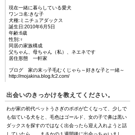
現在一緒に暮らしている愛犬
ワンコ名:きな子
犬種:ミニチュアダックス
誕生日:2010年6月5日
年齢:6歳
性別:♀
同居の家族構成
父ちゃん、母ちゃん（私）、ネエネです
居住形態 一軒家
ブログ 家の末っ子毛むくじゃら～好きな子と一緒～
http://mojakina.blog.fc2.com/
出会いのきっかけを教えてください。
わが家の初代ペットうさぎのポポが亡くなって、少しで
も似ている犬をと、毛色はゴールド、女の子で鼻は黒い
ダックスを探すのではなく出会ったら迎え入れようと話
していたら……まさかの１週間後に出会っちゃいまし