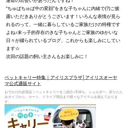
運命の出会いがあったんですね！
“ちゅぱちゅぱ中の変顔”をきな子ちゃんに内緒で(?)ご披
露いただきありがとうございます！いろんな表情が見ら
れるのって、一緒に暮らしているご家族だけの特権です
よね♪末っ子的存在のきな子ちゃんとご家族のゆかいな
日々が綴られているブログ、これからも楽しみにしてい
ます☆
次回の話題の飼い主さんもお楽しみに！
ペットキャリー特集｜アイリスプラザ│アイリスオーヤ
マ公式通販サイト
おでかけの必需品！ペットキャリーをご紹介♪手持ち、ショルダー、折りたた
みタイプから、カート、ドライブ用品まで様々なアイテムを揃えておりま
す。