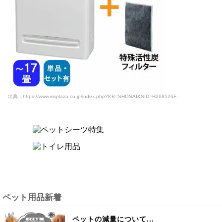
出典：https://www.irisplaza.co.jp/index.php?KB=SHOSAI&SID=H268526F
ペット用品新着
ペットの減量について...