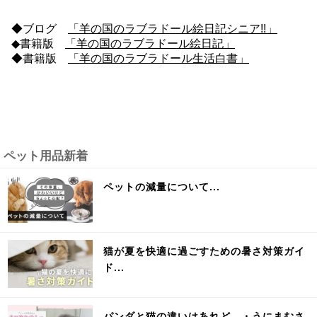
◆ブログ
「羊の国のラブラドール絵日記シニア!!」
◆書籍版
「羊の国のラブラドール絵日記」
◆書籍版
「羊の国のラブラドール生活白書」
ペット用品新着
ペットの減量について...
猫が夏を快適に過ごすための暑さ対策ガイ
ド...
パンダと猫の違いはあれど…・うにまむさ