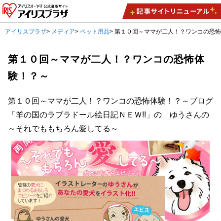
アイリスプラザ
>
メディア
>
ペット用品
>
第１０回～ママが二人！？ワンコの恐
第１０回～ママが二人！？ワンコの恐怖体
験！？～
第１０回～ママが二人！？ワンコの恐怖体験！？～ブログ
「羊の国のラブラドール絵日記ＮＥＷ!!」の ゆうさんの
～それでももちろん愛してる～