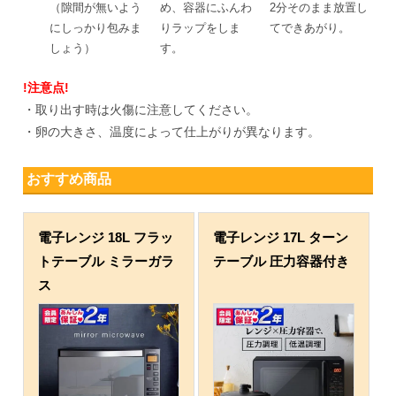
（隙間が無いよう
め、容器にふんわ
2分そのまま放置し
にしっかり包みま
りラップをしま
てできあがり。
しょう）
す。
!注意点!
・取り出す時は火傷に注意してください。
・卵の大きさ、温度によって仕上がりが異なります。
おすすめ商品
電子レンジ 18L フラッ
電子レンジ 17L ターン
トテーブル ミラーガラ
テーブル 圧力容器付き
ス