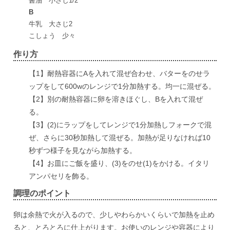
醤油 小さじ1/2
B
牛乳 大さじ2
こしょう 少々
作り方
【1】耐熱容器にAを入れて混ぜ合わせ、バターをのせラ
ップをして600wのレンジで1分加熱する。均一に混ぜる。
【2】別の耐熱容器に卵を溶きほぐし、Bを入れて混ぜ
る。
【3】(2)にラップをしてレンジで1分加熱しフォークで混
ぜ、さらに30秒加熱して混ぜる。加熱が足りなければ10
秒ずつ様子を見ながら加熱する。
【4】お皿にご飯を盛り、(3)をのせ(1)をかける。イタリ
アンパセリを飾る。
調理のポイント
卵は余熱で火が入るので、少しやわらかいくらいで加熱を止め
ると、とろとろに仕上がります。お使いのレンジや容器により