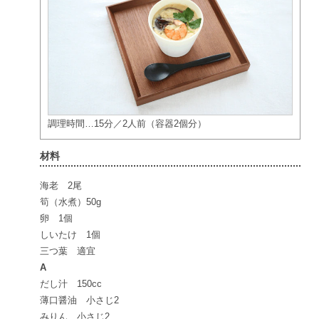
調理時間…15分／2人前（容器2個分）
材料
海老 2尾
筍（水煮）50g
卵 1個
しいたけ 1個
三つ葉 適宜
A
だし汁 150cc
薄口醤油 小さじ2
みりん 小さじ2