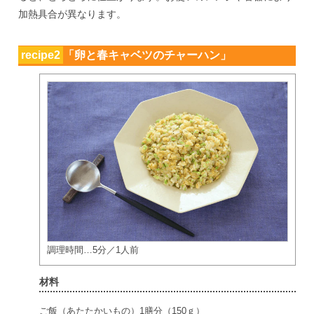
加熱具合が異なります。
recipe2
「卵と春キャベツのチャーハン」
調理時間…5分／1人前
材料
ご飯（あたたかいもの）1膳分（150ｇ）