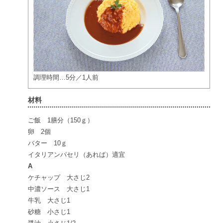
調理時間…5分／1人前
材料
ご飯 1膳分（150ｇ）
卵 2個
バター 10ｇ
イタリアンパセリ（あれば）適宜
A
ケチャップ 大さじ2
中濃ソース 大さじ1
牛乳 大さじ1
砂糖 小さじ1