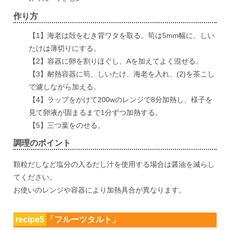
作り方
【1】海老は殻をむき背ワタを取る。筍は5mm幅に、しい
たけは薄切りにする。
【2】容器に卵を割りほぐし、Aを加えてよく混ぜる。
【3】耐熱容器に筍、しいたけ、海老を入れ、(2)を茶こし
で濾しながら加える。
【4】ラップをかけて200wのレンジで8分加熱し、様子を
見て卵液が固まるまで1分ずつ加熱する。
【5】三つ葉をのせる。
調理のポイント
顆粒だしなど塩分の入るだし汁を使用する場合は醤油を減らし
てください。
お使いのレンジや容器により加熱具合が異なります。
recipe5
「フルーツタルト」