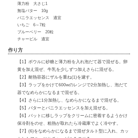
薄力粉 大さじ1
無塩バター 10g
バニラエッセンス 適宜
いちご 6～7粒
ブルーベリー 20粒
チャービル 適宜
作り方
【1】ボウルに砂糖と薄力粉を入れ泡だて器で混ぜる。卵
黄を加え混ぜ、牛乳を少しずつ加えさらに混ぜる。
【2】耐熱容器にザルを重ね(1)を濾す。
【3】ラップをかけて600wのレンジで2分加熱し、泡だて
器でなめらかになるまで混ぜる。
【4】さらに1分加熱し、なめらかになるまで混ぜる。
【5】バターとバニラエッセンスを加え混ぜる。
【6】バットに移しラップをクリームに密着するようかけ
保冷剤をのせ、粗熱が取れたら冷蔵庫でよく冷やす。
【7】(6)をなめらかになるまで混ぜタルト型に入れ、カッ