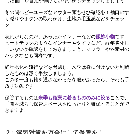
また袖口や首元が伸びていないかもチェックしましょう。
冬の間ヘビーユーズなアウター類もぜひ確認を！袖口のす
り減りやボタンの取れかけ、生地の毛玉感などをチェッ
ク！
忘れがちなのが、あったかインナーなどの
服飾小物
です。
ヒートテックのようなインナーやタイツなど、経年劣化し
ていないか確認をしておきましょう。マフラーや冬素材の
バッグなども同様です。
経年劣化や流行などを考慮し、来季は身に付けないと判断
したものは潔く手放しましょう。
この冬一度も袖を通さなかった冬服があったら、それも手
放す対象です。
保管するものは
来季も確実に着るもののみに絞る
ことで、
手間を減らし保管スペースをゆったりと確保することがで
きますよ。
2：湿気対策を万全にして保管を！