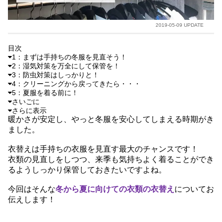
2019-05-09 UPDATE
目次
1：まずは手持ちの冬服を見直そう！
2：湿気対策を万全にして保管を！
3：防虫対策はしっかりと！
4：クリーニングから戻ってきたら・・・
5：夏服を着る前に！
さいごに
さらに表示
暖かさが安定し、やっと冬服を安心してしまえる時期がき
ました。
衣替えは手持ちの衣服を見直す最大のチャンスです！
衣類の見直しをしつつ、来季も気持ちよく着ることができ
るようしっかり保管しておきたいですよね。
今回はそんな
冬から夏に向けての衣類の衣替え
についてお
伝えします！