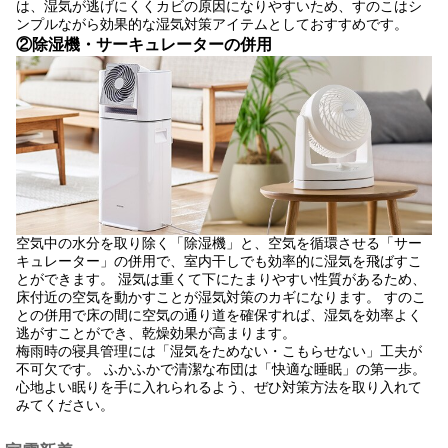
は、湿気が逃げにくくカビの原因になりやすいため、すのこはシ
ンプルながら効果的な湿気対策アイテムとしておすすめです。
②除湿機・サーキュレーターの併用
空気中の水分を取り除く「除湿機」と、空気を循環させる「サー
キュレーター」の併用で、室内干しでも効率的に湿気を飛ばすこ
とができます。 湿気は重くて下にたまりやすい性質があるため、
床付近の空気を動かすことが湿気対策のカギになります。 すのこ
との併用で床の間に空気の通り道を確保すれば、湿気を効率よく
逃がすことができ、乾燥効果が高まります。
梅雨時の寝具管理には「湿気をためない・こもらせない」工夫が
不可欠です。 ふかふかで清潔な布団は「快適な睡眠」の第一歩。
心地よい眠りを手に入れられるよう、ぜひ対策方法を取り入れて
みてください。