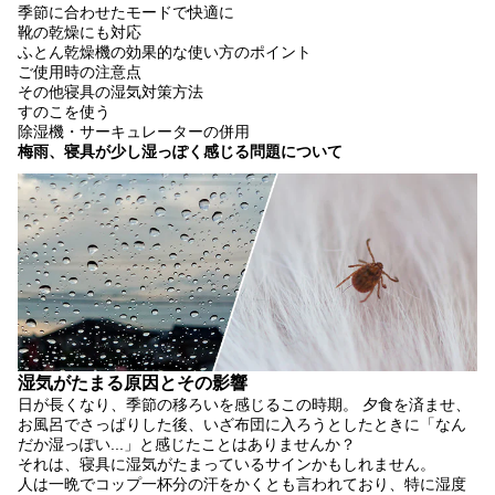
季節に合わせたモードで快適に
靴の乾燥にも対応
ふとん乾燥機の効果的な使い方のポイント
ご使用時の注意点
その他寝具の湿気対策方法
すのこを使う
除湿機・サーキュレーターの併用
梅雨、寝具が少し湿っぽく感じる問題について
湿気がたまる原因とその影響
日が長くなり、季節の移ろいを感じるこの時期。 夕食を済ませ、
お風呂でさっぱりした後、いざ布団に入ろうとしたときに「なん
だか湿っぽい...」と感じたことはありませんか？
それは、寝具に湿気がたまっているサインかもしれません。
人は一晩でコップ一杯分の汗をかくとも言われており、
特に湿度