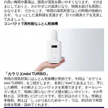
の高い梅雨や夏場は、寝具が湿気を吸いやすくなります。
そのま
まにしておくと、カビやダニの温床になり、快眠を妨げる原因に
もなります。 だからこそ、“布団の湿気対策”はこの時期の快眠の
カギ。 ちょっとした違和感を見逃さず、日々の寝具ケアを見直し
てみましょう。
コンパクトで高性能なふとん乾燥機
「カラリエmini TURBO」
布団の湿気対策にはふとん乾燥機が有効です。今回は「カラリエ
mini TURBO」をご紹介します。 名前に“mini”とあるように、手に
した瞬間、その軽さとコンパクトさを実感できます。オールシー
ズン使えて、収納に困らないサイズ感が嬉しいポイント。 その手
軽さは、日常使いにぴったりです。
見た目は小さくても、性能は
本格的。
例えば「しっかりあたためモード」では、約15分で布団
全体を乾燥・温めてくれます。