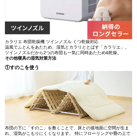
カラリエ 布団乾燥機 ツインノズル くつ乾燥対応
温風でふとんをあたため、湿気とカラリととばす「カラリエ」。
ツインノズルだから2つの布団も一気に同時あたため&乾燥。
その他寝具の湿気対策方法
①すのこを使う
布団の下に「すのこ」を敷くことで、床との接地面に空間が生ま
れ、湿気がこもりにくくなります。 特にフローリングや畳の上で