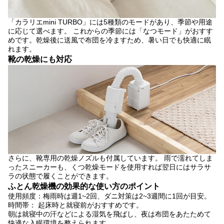
「カラリエmini TURBO」には5種類のモードがあり、季節や用途
に応じて選べます。
これからの季節には「なつモード」がおすす
めです。
乾燥後に送風で布団を冷ますため、暑い日でも快適に眠
れます。
靴の乾燥にも対応
さらに、靴専用の乾燥ノズルも付属しています。 雨で濡れてしま
ったスニーカーも、くつ乾燥モードを使用すれば翌日にはサラサ
ラの状態で履くことができます。
ふとん乾燥機の効果的な使い方のポイント
使用頻度：梅雨時は週1~2回、ダニ対策は2~3週間に1回が目安。
時間帯： 起床時と就寝前がおすすめです。
朝は就寝中の汗などによる湿気を飛ばし、夜は布団をあたためて
快適な入眠環境を整えられます。