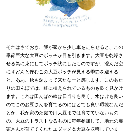
それはさておき、我が家から少し車を走らせると、この
季節巨大な大豆のボッチが目を引きます。大豆を乾燥さ
せる為に束にしてボッチ状にしたものですが、澄んだ空
にずどんと佇むこの大豆ボッチが見える季節を迎える
と、ああ、秋も深まって来たなーと感じます。このあた
りの田んぼでは、畦に植えられているものも良く見かけ
ます。これは田んぼの畝は日当りも良く、水はけも良い
のでこのお豆さんを育てるのにはとても良い環境なんだ
とか。我が家の畑庭では大豆までは育てていないもの
の、大豆のトラストなるものに毎年参加して、地元の農
家さんが育ててくれたエダマメ＆大豆を収穫していま