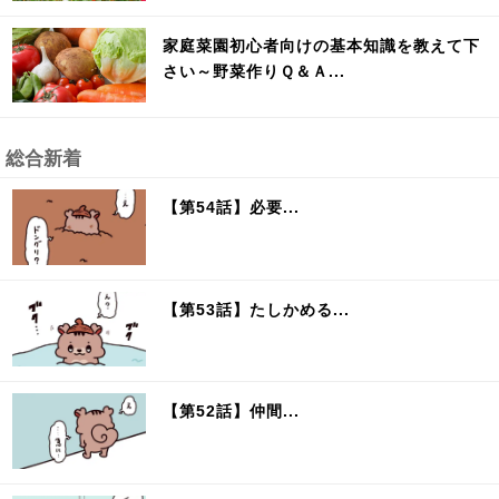
家庭菜園初心者向けの基本知識を教えて下
さい～野菜作りＱ＆Ａ...
総合新着
【第54話】必要...
【第53話】たしかめる...
【第52話】仲間...